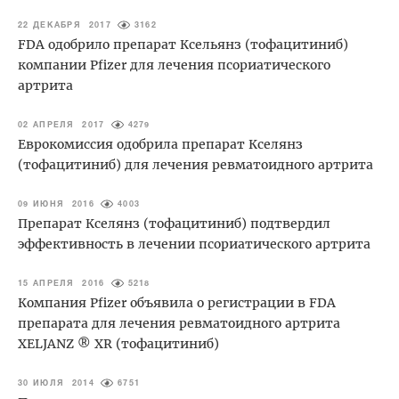
22 ДЕКАБРЯ 2017
3162
FDA одобрило препарат Ксельянз (тофацитиниб)
компании Pfizer для лечения псориатического
артрита
02 АПРЕЛЯ 2017
4279
Еврокомиссия одобрила препарат Кселянз
(тофацитиниб) для лечения ревматоидного артрита
09 ИЮНЯ 2016
4003
Препарат Кселянз (тофацитиниб) подтвердил
эффективность в лечении псориатического артрита
15 АПРЕЛЯ 2016
5218
Компания Pfizer объявила о регистрации в FDA
препарата для лечения ревматоидного артрита
XELJANZ ® XR (тофацитиниб)
30 ИЮЛЯ 2014
6751