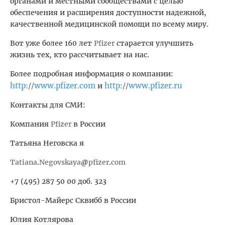
органами и местными сообществами с целью
обеспечения и расширения доступности надежной,
качественной медицинской помощи по всему миру.
Вот уже более 160 лет
Pfizer
старается улучшить
жизнь тех, кто рассчитывает на нас.
Более подробная информация о компании:
http
www
pfizer
com
http
www
pfizer
ru
://
.
.
и
://
.
.
Контакты для СМИ:
Компания
Pfizer
в России
Татьяна Неговска я
Tatiana
.
Negovskaya
@
pfizer
.
com
+7
(495) 287 50 00 доб. 323
Бристол-Майерс Сквибб в России
Юлия Котлярова