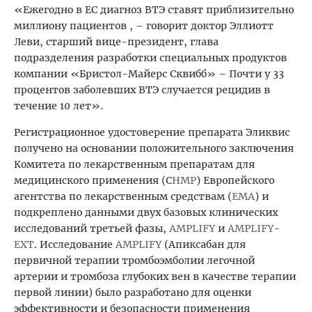
«Ежегодно в ЕС диагноз ВТЭ ставят приблизительно
миллиону пациентов , – говорит доктор Эллиотт
Леви, старший вице-президент, глава
подразделения разработки специальных продуктов
компании «Бристол-Майерс Сквибб» – Почти у 33
процентов заболевших ВТЭ случается рецидив в
течение 10 лет».
Регистрационное удостоверение препарата Эликвис
получено на основании положительного заключения
Комитета по лекарственным препаратам для
медицинского применения (С
HMP
) Европейского
агентства по лекарственным средствам (
EMA
) и
подкреплено данными двух базовых клинических
исследований третьей фазы,
AMPLIFY
и
AMPLIFY
-
EXT
. Исследование
AMPLIFY
(Апиксабан для
первичной терапии тромбоэмболии легочной
артерии и тромбоза глубоких вен в качестве терапии
первой линии) было разработано для оценки
эффективности и безопасности применения