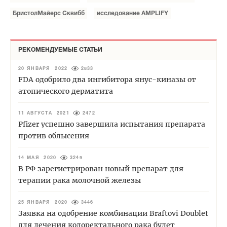
БристолМайерс Сквибб
исследование AMPLIFY
РЕКОМЕНДУЕМЫЕ СТАТЬИ
20 ЯНВАРЯ 2022
2833
FDA одобрило два ингибитора янус-киназы от
атопического дерматита
11 АВГУСТА 2021
2472
Pfizer успешно завершила испытания препарата
против облысения
14 МАЯ 2020
3249
В РФ зарегистрирован новый препарат для
терапии рака молочной железы
25 ЯНВАРЯ 2020
3446
Заявка на одобрение комбинации Braftovi Doublet
для лечения колоректального рака будет