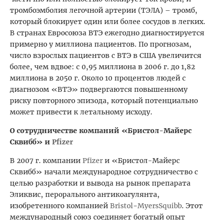
тромбоэмболия легочной артерии (ТЭЛА) – тромб,
который блокирует один или более сосудов в легких.
В странах Евросоюза ВТЭ ежегодно диагностируется
примерно у миллиона пациентов. По прогнозам,
число взрослых пациентов с ВТЭ в США увеличится
более, чем вдвое: с 0,95 миллиона в 2006 г. до 1,82
миллиона в 2050 г. Около 10 процентов людей с
диагнозом «ВТЭ» подвергаются повышенному
риску повторного эпизода, который потенциально
может привести к летальному исходу.
О сотрудничестве компаний «Бристол-Майерс
Сквибб» и
Pfizer
В 2007 г. компании
Pfizer
и «Бристол-Майерс
Сквибб» начали международное сотрудничество с
целью разработки и вывода на рынок препарата
Эликвис, перорального антикоагулянта,
изобретенного компанией
Bristol
-
Myers
Squibb
. Этот
международный союз соединяет богатый опыт