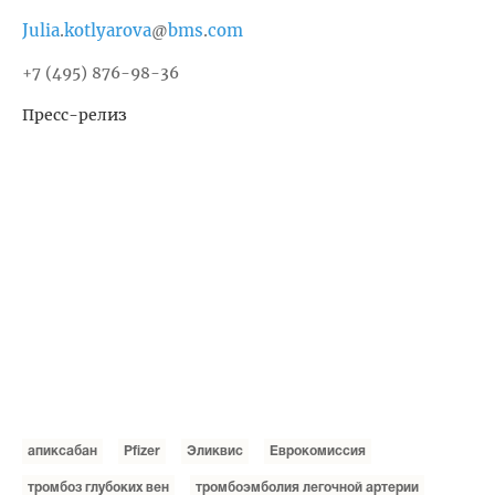
Julia
kotlyarova
bms
com
.
@
.
+7 (495) 876-98-36
Пресс-релиз
апиксабан
Pfizer
Эликвис
Еврокомиссия
тромбоз глубоких вен
тромбоэмболия легочной артерии