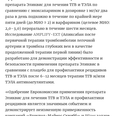
препарата Эликвис для лечения ТГВ и ТЭЛА по
сравнению с эноксапарином в дозировке 1 мг/кг два
раза в день подкожно в течение по крайней мере
пяти дней (до МНО ≥ 2) и варфарином (целевое МНО:
2,0–3,0) перорально в течение шести месяцев.
Исследование
AMPLIFY
-
EXT
(Апиксабан после
первичной терапии тромбоэмболии легочной
артерии и тромбоза глубоких вен в качестве
продолженной терапии первой линии) было
разработано для демонстрации эффективности и
безопасности применения препарата Эликвис в
сравнении с плацебо для профилактики рецидивов
ТГВ и ТЭЛА после 6–12 месяцев терапии ТГВ и/или
ТЭЛА антикоагулянтами.
«Одобрение Еврокомиссии применения препарата
Эликвис для лечения ТГВ и ТЭЛА и профилактики
рецидивов является значимым событием и
демонстрирует неизменную приверженность
компаний «Бристол-Майерс Сквибб» и
Pfizer
задаче