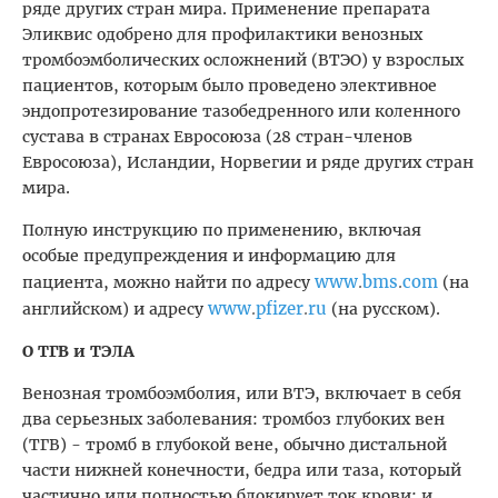
ряде других стран мира. Применение препарата
Эликвис одобрено для профилактики венозных
тромбоэмболических осложнений (ВТЭО) у взрослых
пациентов, которым было проведено элективное
эндопротезирование тазобедренного или коленного
сустава в странах Евросоюза (28 стран-членов
Евросоюза), Исландии, Норвегии и ряде других стран
мира.
Полную инструкцию по применению, включая
особые предупреждения и информацию для
www
bms
com
пациента, можно найти по адресу
.
.
(на
www
pfizer
ru
английском) и адресу
.
.
(на русском).
О ТГВ и ТЭЛА
Венозная тромбоэмболия, или ВТЭ, включает в себя
два серьезных заболевания: тромбоз глубоких вен
(ТГВ) - тромб в глубокой вене, обычно дистальной
части нижней конечности, бедра или таза, который
частично или полностью блокирует ток крови; и