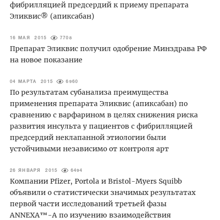
фибрилляцией предсердий к приему препарата
Эликвис® (апиксабан)
16 МАЯ 2015
7708
Препарат Эликвис получил одобрение Минздрава РФ
на новое показание
04 МАРТА 2015
6960
По результатам субанализа преимущества
применения препарата Эликвис (апиксабан) по
сравнению с варфарином в целях снижения риска
развития инсульта у пациентов с фибрилляцией
предсердий неклапанной этиологии были
устойчивыми независимо от контроля арт
26 ЯНВАРЯ 2015
6494
Компании Pfizer, Portola и Bristol-Myers Squibb
объявили о статистически значимых результатах
первой части исследований третьей фазы
ANNEXA™-A по изучению взаимодействия