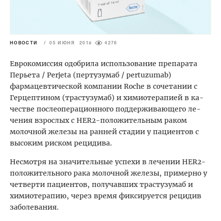
НОВОСТИ
/
05 ИЮНЯ 2018
4276
Еврокомиссия одобрила использование препарата
Перьета / Perjeta (пертузумаб / pertuzumab)
фармацевтической компании Roche в сочетании с
Герцептином (трастузумаб) и хи­ми­оте­рапи­ей в ка­
чес­тве пос­ле­опе­раци­он­но­го под­держи­ва­юще­го ле­
чения взрос­лых с HER2-по­ложи­тель­ным раком
молочной железы на ран­ней ста­дии у пациентов с
высоким риском рецидива.
Несмотря на значительные успехи в лечении HER2-
положительного рака молочной железы, примерно у
четверти пациентов, получавших трастузумаб и
химиотерапию, через время фиксируется рецидив
заболевания.