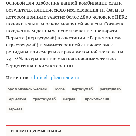
Основой для одобрения данной комбинации стали
результаты клинического исследования III фазы, в
котором приняло участие более 4800 человек с HER2-
положительным раком молочной железы. Согласно
полученным данным, использование препарата
Перьета (пертузумаб) в сочетании с Герцептином
(трастузумаб) и хи­ми­оте­рапи­ей снижает риск
рецидива или смерти от рака молочной железы на
23-24% по сравнению с использованием только
Герцептина и химиотерапии.
clinical-pharmacy.ru
Источник:
рак молочной железы
roche
пертузумаб
pertuzumab
Герцептин
трастузумаб
Perjeta
Еврокомиссия
Перьета
РЕКОМЕНДУЕМЫЕ СТАТЬИ