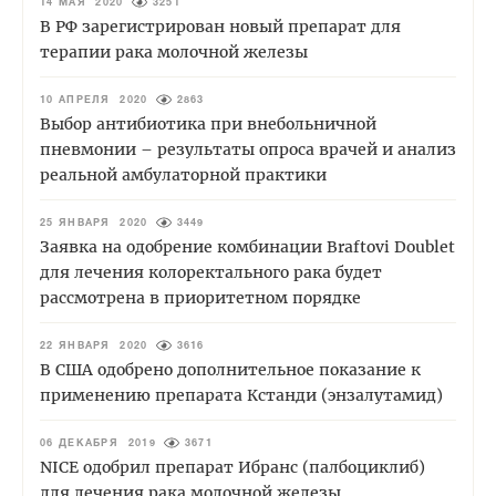
14 МАЯ 2020
3251
В РФ зарегистрирован новый препарат для
терапии рака молочной железы
10 АПРЕЛЯ 2020
2863
Выбор антибиотика при внебольничной
пневмонии – результаты опроса врачей и анализ
реальной амбулаторной практики
25 ЯНВАРЯ 2020
3449
Заявка на одобрение комбинации Braftovi Doublet
для лечения колоректального рака будет
рассмотрена в приоритетном порядке
22 ЯНВАРЯ 2020
3616
В США одобрено дополнительное показание к
применению препарата Кстанди (энзалутамид)
06 ДЕКАБРЯ 2019
3671
NICE одобрил препарат Ибранс (палбоциклиб)
для лечения рака молочной железы