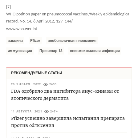
[7]
WHO position paper on pneumococcal vaccines /Weekly epidemiological
record, No. 14, 6 April 2012, 129–144/
www.who.wer.int
вакцина
Pfizer
внебольничная пневмония
иммунизация
Превенар 13
пневмококковая инфекция
РЕКОМЕНДУЕМЫЕ СТАТЬИ
20 ЯНВАРЯ 2022
2835
FDA одобрило два ингибитора янус-киназы от
атопического дерматита
11 АВГУСТА 2021
2474
Pfizer успешно завершила испытания препарата
против облысения