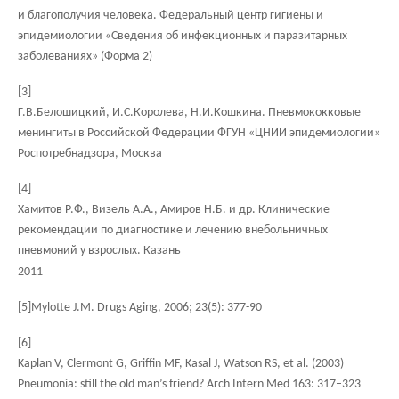
и благополучия человека. Федеральный центр гигиены и
эпидемиологии «Сведения об инфекционных и паразитарных
заболеваниях» (Форма 2)
[3]
Г.В.Белошицкий, И.С.Королева, Н.И.Кошкина. Пневмококковые
менингиты в Российской Федерации ФГУН «ЦНИИ эпидемиологии»
Роспотребнадзора, Москва
[4]
Хамитов Р.Ф., Визель А.А., Амиров Н.Б. и др. Клинические
рекомендации по диагностике и лечению внебольничных
пневмоний у взрослых. Казань
2011
[5]
Mylotte J.M. Drugs Aging, 2006; 23(5): 377-90
[6]
Kaplan V, Clermont G, Griffin MF, Kasal J, Watson RS, et al. (2003)
Pneumonia: still the old man’s friend? Arch Intern Med 163: 317–323