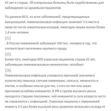
65 лет и старше. 58 контрольных больниц были задействованы для
наблюдения за здоровьем пациентов.
По данным ВОЗ, из всех заболеваний, предотвращаемых
вакцинацией, пневмококковая инфекция занимает 1-е место в
мире по числу смертельных исходов, ежегодно лишая жизни более
1,6 млн человек
[1]
. В России пневмонией заболевает 500 тыс. человек в год, что
соответствует населению крупного города
[2]
.
Более того, ежегодно 60% взрослых пациентов старше 65 лет,
заболевших пневмококковым менингитом, погибают
[3]
.
Пневмококковая инфекция становится причиной значимого
количества тяжелых случаев пневмонии, сепсиса, менингита и
отитов, и особенно опасна для тех, у кого по тем или иным
причинам ослаблен иммунитет. В РФ в группе высокого риска
находится старшее поколение, чей иммунитет в силу возраста часто
не справляется с инфекцией. Пожилые пациенты с пневмонией
имеют в 3-5 раз более высокий риск развития летального исхода от