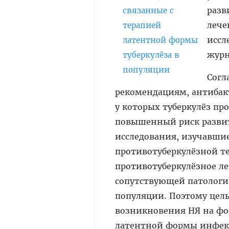
разв
лече
иссл
жур
Согл
рекомендациям, антибак
у которых туберкулёз пр
повышенный риск развити
исследования, изучавши
противотуберкулёзной т
противотуберкулёзное ле
сопутствующей патологи
популяции. Поэтому цель
возникновения НЯ на фо
латентной формы инфек