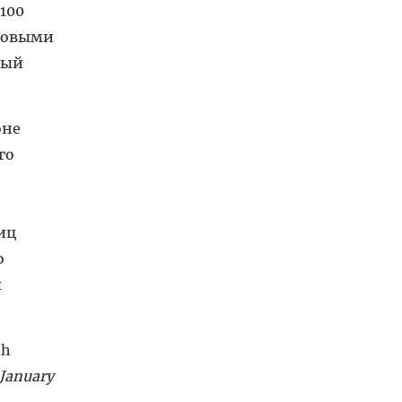
100
оровыми
ный
оне
го
иц
о
х
th
 January