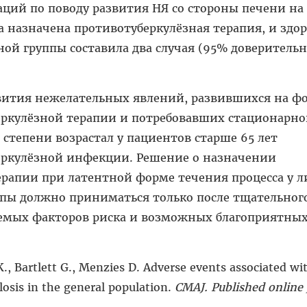
ций по поводу развития НЯ со стороны печени на 
а назначена противотуберкулёзная терапия, и зд
ой группы составила два случая (95% доверитель
звития нежелательных явлений, развившихся на ф
ркулёзной терапии и потребовавших стационарно
 степени возрастал у пациентов старше 65 лет
еркулёзной инфекции. Решение о назначении
ерапии при латентной форме течения процесса у л
ппы должно приниматься только после тщательног
уемых факторов риска и возможных благоприятны
, Bartlett G., Menzies D. Adverse events associated wi
losis in the general population.
CMAJ. Published online