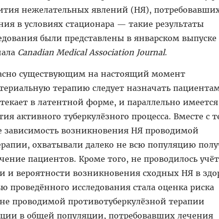
ития нежелательных явлений (НЯ), потребовавши
ния в условиях стационара — такие результаты
едования были представлены в январском выпуске
нала
Canadian Medical Association Journal
.
асно существующим на настоящий момент
териальную терапию следует назначать пациентам
отекает в латентной форме, и параллельно имеется
я активного туберкулёзного процесса. Вместе с т
е зависимость возникновения НЯ проводимой
ерапии, охватывали далеко не всю популяцию пол
чение пациентов. Кроме того, не проводилось учёт
и и вероятности возникновения сходных НЯ в здо
ю проведённого исследования стала оценка риска
не проводимой противотуберкулёзной терапии
ции в общей популяции, потребовавших лечения