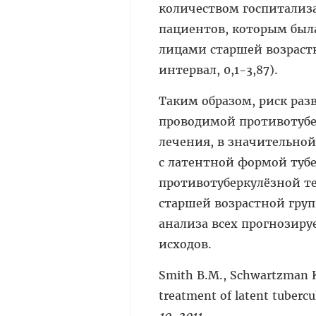
количеством госпитализа
пациентов, которым был
лицами старшей возрастн
интервал, 0,1-3,87).
Таким образом, риск ра
проводимой противотубе
лечения, в значительной
с латентной формой туб
противотуберкулёзной т
старшей возрастной гру
анализа всех прогнозир
исходов.
Smith B.M., Schwartzman K.
treatment of latent tubercu
10, 2011.