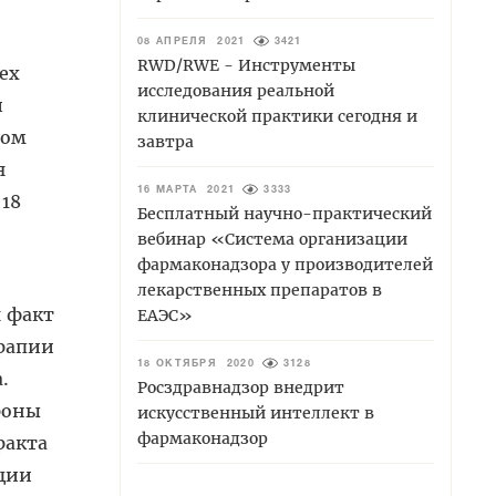
08 АПРЕЛЯ 2021
3421
RWD/RWE - Инструменты
ех
исследования реальной
й
клинической практики сегодня и
зом
завтра
я
16 МАРТА 2021
3333
 18
Бесплатный научно-практический
вебинар «Система организации
фармаконадзора у производителей
лекарственных препаратов в
я факт
ЕАЭС»
ерапии
18 ОКТЯБРЯ 2020
3128
.
Росздравнадзор внедрит
роны
искусственный интеллект в
фармаконадзор
ракта
кции