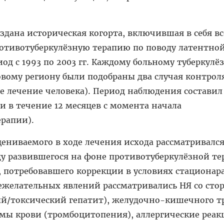
здана историческая когорта, включившая в себя вс
отивотуберкулёзную терапию по поводу латентно
д с 1993 по 2003 гг. Каждому больному туберкулё
товому региону были подобраны два случая контрол
е лечение человека). Период наблюдения составил
 и в течение 12 месяцев с момента начала
ерапии).
цениваемого в ходе лечения исхода рассматривалс
ду развившегося на фоне противотуберкулёзной т
 потребовавшего коррекции в условиях стационара
ежелательных явлений рассматривались НЯ со сто
/токсический гепатит), желудочно-кишечного т
темы крови (тромбоцитопения), аллергические реа