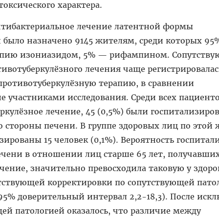
токсического характера.
нтибактериальное лечение латентной формы
 было назначено 9145 жителям, среди которых 95
рапию изониазидом, 5% — рифампином. Сопутств
тивотуберкулёзного лечения чаще регистрировалас
противотуберкулёзную терапию, в сравнении
 участниками исследования. Среди всех пациенто
кулёзное лечение, 45 (0,5%) были госпитализиро
о стороны печени. В группе здоровых лиц по этой 
ированы 15 человек (0,1%). Вероятность госпитал
ечени в отношении лиц старше 65 лет, получавши
чение, значительно превосходила таковую у здор
етствующей корректировки по сопутствующей пато
95% доверительный интервал 2,2-18,3). После иск
ей патологией оказалось, что различие между