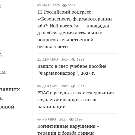
х
05 МАЯ 2025
3069
III Российский конгресс
«Безопасность фармакотерапии
360°: Noli nocere!» — площадка
для обсуждения актуальных
вопросов лекарственной
безопасности
,
22 ДЕКАБРЯ 2024
3882
Вышло в свет учебное пособие
ем
"Фармаконадзор", 2025 г.
09 ДЕКАБРЯ 2021
3371
учавших
PRAC о результатах исследования
а
случаев миокардита после
ровой
вакцинации
09 НОЯБРЯ 2021
2789
Когнитивные нарушения -
терапия и борьба с ними