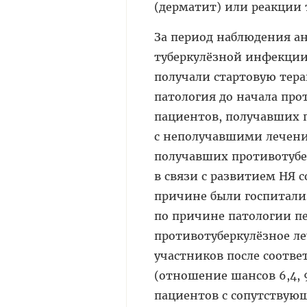
(дерматит) или реакции 
За период наблюдения а
туберкулёзной инфекции
получали стартовую те
патология до начала про
пациентов, получавших 
с неполучавшими лечение
получавших противотубер
в связи с развитием НЯ с
причине были госпитализ
по причине патологии п
противотуберкулёзное ле
участников после соотв
(отношение шансов 6,4, 
пациентов с сопутствующ