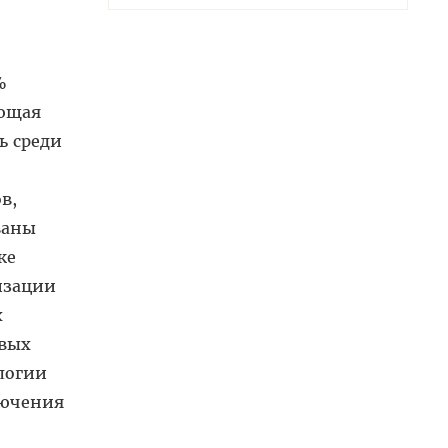
%
ующая
ь среди
в,
ваны
же
изации
х
овых
логии
лючения