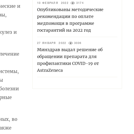
13 ФЕВРАЛЯ 2022
3174
ческие и
Опубликованы методические
зы,
рекомендации по оплате
медпомощи в программе
госгарантий на 2022 год
кулез и
27 ЯНВАРЯ 2022
3036
Минздрав выдал решение об
 лечение
обращении препарата для
профилактики COVID-19 от
AstraZeneca
истемы,
мы
 болезни
арные
ных, во
также