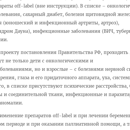
раты off-label (вне инструкции). В списке – онкологи
олевания, сахарный диабет, болезни щитовидной желе
я (юношеский и инфекционный артриты, артроз),
дром Дауна), инфекционные заболевания (ВИЧ, тубер
гии.
 проекту постановления Правительства РФ, проходить
гут не только дети с онкологическими и
болеваниями, но и взрослые – с болезнями нервной с
ения, глаза и его придаточного аппарата, уха, систе
о, в списке присутствуют психические расстройства,
 и соединительной ткани, инфекционные и паразит
аномалии.
именение препаратов off-label и при лечении беремен
вом периоде и при оказании паллиативной помощи, а 