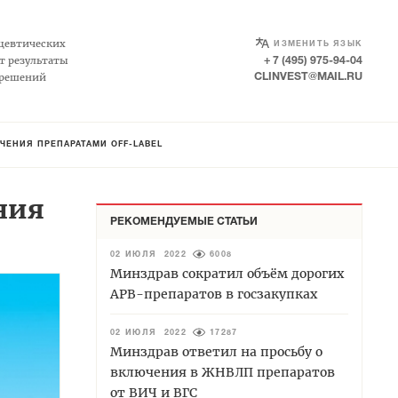
SELECT LANGUAGE
▼
цевтических
ИЗМЕНИТЬ ЯЗЫК
т результаты
+ 7 (495) 975-94-04
 решений
CLINVEST@MAIL.RU
ЧЕНИЯ ПРЕПАРАТАМИ OFF-LABEL
ния
РЕКОМЕНДУЕМЫЕ СТАТЬИ
02 ИЮЛЯ 2022
6008
Минздрав сократил объём дорогих
АРВ-препаратов в госзакупках
02 ИЮЛЯ 2022
17287
Минздрав ответил на просьбу о
включения в ЖНВЛП препаратов
от ВИЧ и ВГС