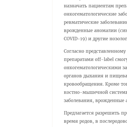
назначать пациентам препа
онкогематологические заб
ревматические заболевани
врожденные аномалии (син
COVID-19) и другие нозоло
Согласно представленному
препаратами off-label смо
онкогематологическими за
органов дыхания и пищевар
кровообращения. Кроме тог
костно-мышечной системы
заболевания, врожденные 
Предлагается разрешить пр
время родов, в послеродо