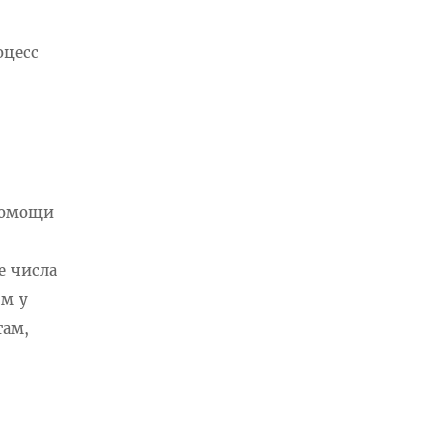
оцесс
дпомощи
е числа
ям у
там,