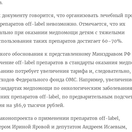
а.
 документу говорится, что организовать лечебный пр
епаратов off-label невозможно. Отмечается, что их
уально при оказании медпомощи детям с тяжелыми
спользования таких препаратов достигает 60–70%.
кого обоснования к представленному Минздравом РФ
чение off-label препаратов в стандарты оказания ме
анию потребует увеличения тарифа и, следовательно,
сходов Федерального фонда ОМС. Например, увеличени
стандартах медпомощи по онкологическим заболевани
 них препаратов off-label, по предварительным подсче
я на 386,9 тысячи рублей.
аконопроекта о применении препаратов off-label,
ером Ириной Яровой и депутатом Андреем Исаевым,