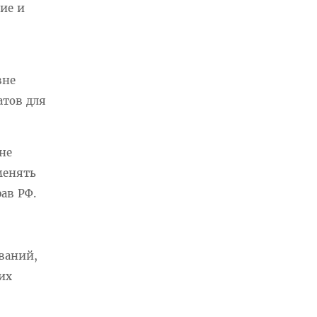
ие и
вне
атов для
не
менять
ав РФ.
ваний,
их