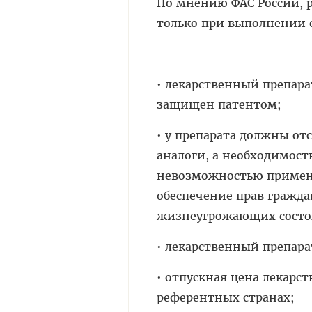
По мнению ФАС России, р
только при выполнении 
• лекарственный препар
защищен патентом;
• у препарата должны от
аналоги, а необходимост
невозможностью примене
обеспечение прав гражд
жизнеугрожающих состо
• лекарственный препара
• отпускная цена лекарс
референтных странах;