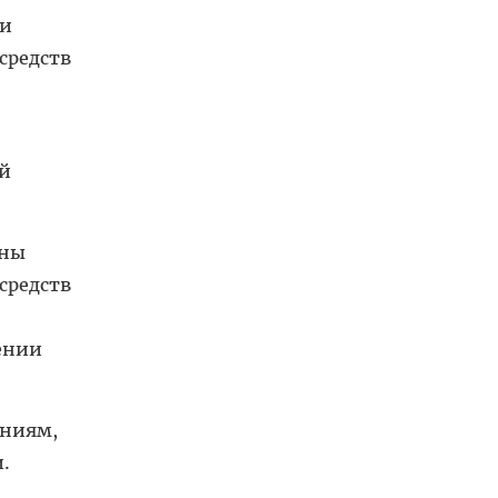
ти
средств
ей
жны
средств
ении
аниям,
.