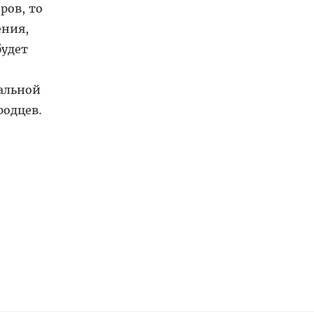
ров, то
ения,
будет
альной
родцев.