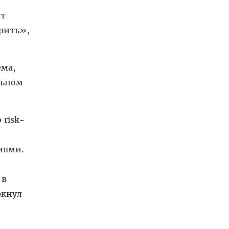
от
рить»,
ема,
льном
risk-
иями.
 в
ркнул