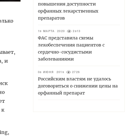
повышения доступности
орфанных лекарственных
препаратов
олько
19 МАРТА 2020
2813
ФАС представила схемы
лекобеспечения пациентов с
ывает,
сердечно-сосудистыми
заболеваниями
, и
08 ИЮНЯ 2019
2726
Российским властям не удалось
иск
договориться о снижении цены на
но
орфанный препарат
ет
 к
ing,