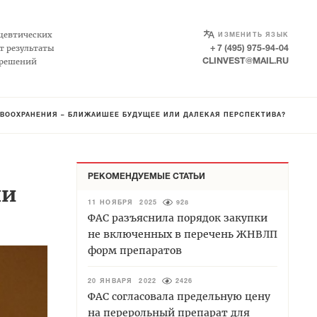
SELECT LANGUAGE
▼
цевтических
ИЗМЕНИТЬ ЯЗЫК
т результаты
+ 7 (495) 975-94-04
 решений
CLINVEST@MAIL.RU
АВООХРАНЕНИЯ – БЛИЖАЙШЕЕ БУДУЩЕЕ ИЛИ ДАЛЁКАЯ ПЕРСПЕКТИВА?
РЕКОМЕНДУЕМЫЕ СТАТЬИ
ли
11 НОЯБРЯ 2025
928
ФАС разъяснила порядок закупки
не включенных в перечень ЖНВЛП
форм препаратов
20 ЯНВАРЯ 2022
2426
ФАС согласовала предельную цену
на перерольный препарат для