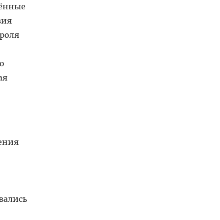
лённые
вия
троля
о
ая
ения
вались