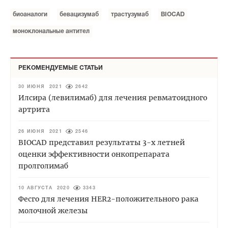
биоаналоги
бевацизумаб
трастузумаб
BIOCAD
моноклональные антител
РЕКОМЕНДУЕМЫЕ СТАТЬИ
30 ИЮНЯ 2021
2642
Илсира (левилимаб) для лечения ревматоидного
артрита
26 ИЮНЯ 2021
2546
BIOCAD представил результаты 3-х летней
оценки эффективности онкопрепарата
пролголимаб
10 АВГУСТА 2020
3343
Фесго для лечения HER2-положительного рака
молочной железы