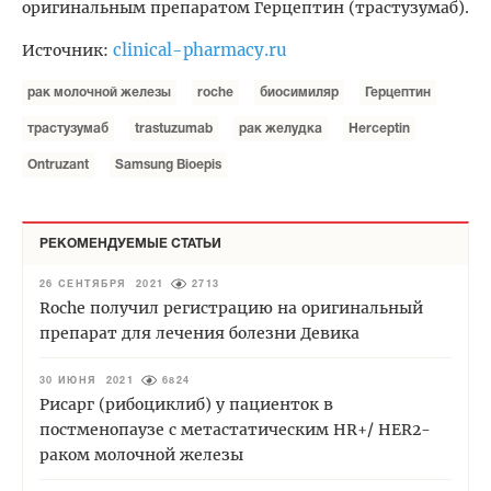
оригинальным препаратом Герцептин (трастузумаб).
clinical-pharmacy.ru
Источник:
рак молочной железы
roche
биосимиляр
Герцептин
трастузумаб
trastuzumab
рак желудка
Herceptin
Ontruzant
Samsung Bioepis
РЕКОМЕНДУЕМЫЕ СТАТЬИ
26 СЕНТЯБРЯ 2021
2713
Roche получил регистрацию на оригинальный
препарат для лечения болезни Девика
30 ИЮНЯ 2021
6824
Рисарг (рибоциклиб) у пациенток в
постменопаузе с метастатическим HR+/ HER2-
раком молочной железы