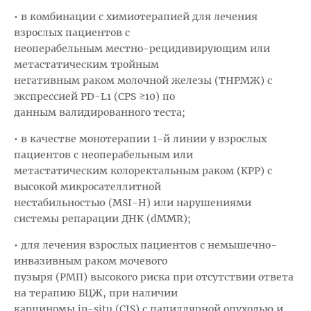
• в комбинации с химиотерапией для лечения
взрослых пациентов с
неоперабельным местно-рецидивирующим или
метастатическим тройным
негативным раком молочной железы (ТНРМЖ) с
экспрессией PD-L1 (CPS ≥10) по
данным валидированного теста;
• в качестве монотерапии 1-й линии у взрослых
пациентов с неоперабельным или
метастатическим колоректальным раком (КРР) с
высокой микросателлитной
нестабильностью (MSI-H) или нарушениями
системы репарации ДНК (dMMR);
• для лечения взрослых пациентов с немышечно-
инвазивным раком мочевого
пузыря (РМП) высокого риска при отсутствии ответа
на терапию БЦЖ, при наличии
карциномы in-situ (CIS) с папиллярной опухолью и