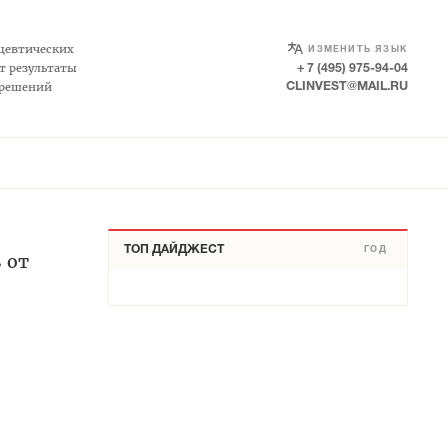
SELECT LANGUAGE
▼
цевтических
ИЗМЕНИТЬ ЯЗЫК
т результаты
+ 7 (495) 975-94-04
 решений
CLINVEST@MAIL.RU
ТОП ДАЙДЖЕСТ
ГОД
 от