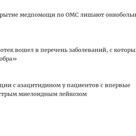
крытие медпомощи по ОМС лишают онкоболь
отек вошел в перечень заболеваний, с котор
добра»
ции с азацитидином у пациентов с впервые
стрым миелоидным лейкозом