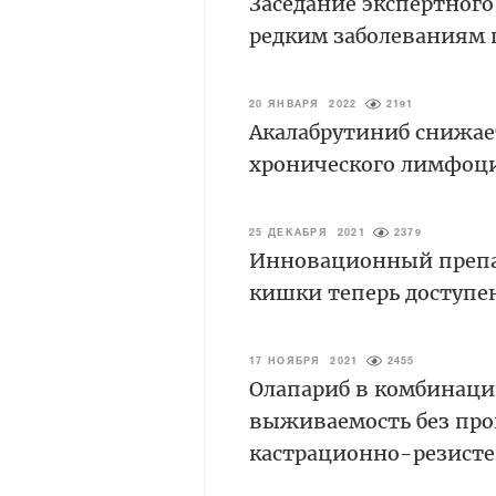
Заседание экспертного
редким заболеваниям 
20 ЯНВАРЯ 2022
2191
Акалабрутиниб снижае
хронического лимфоци
25 ДЕКАБРЯ 2021
2379
Инновационный препар
кишки теперь доступе
17 НОЯБРЯ 2021
2455
Олапариб в комбинаци
выживаемость без про
кастрационно-резист