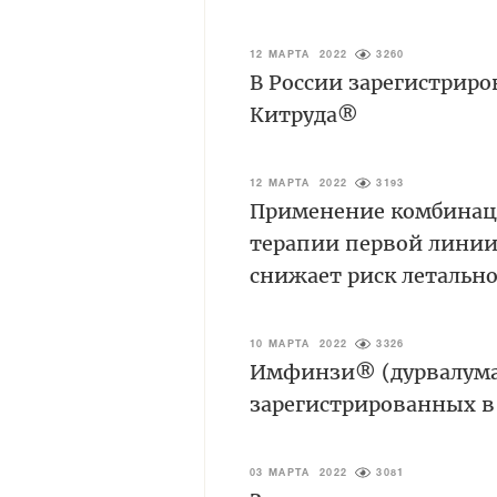
12 МАРТА 2022
3260
В России зарегистрир
Китруда®
12 МАРТА 2022
3193
Применение комбинаци
терапии первой линии
снижает риск летально
10 МАРТА 2022
3326
Имфинзи® (дурвалумаб
зарегистрированных в
03 МАРТА 2022
3081