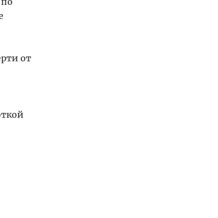
 по
е
ерти от
откой