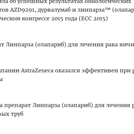
ла об успешных результатах онкологических
ов AZD9291, дурвалумаб и линпарза™ (олапар
еском конгрессе 2015 года (ECC 2015)
т Линпарза (олапариб) для лечения рака яич
пании AstraZeneca оказался эффективен при 
ы
 препарат Линпарза (олапариб) для лечения 
ых труб