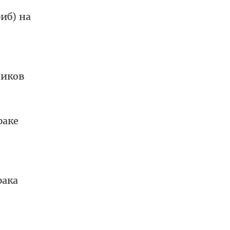
иб) на
ников
раке
рака