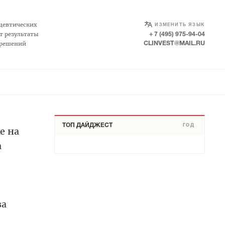
SELECT LANGUAGE
▼
цевтических
ИЗМЕНИТЬ ЯЗЫК
т результаты
+ 7 (495) 975-94-04
 решений
CLINVEST@MAIL.RU
ТОП ДАЙДЖЕСТ
ГОД
е на
а
за