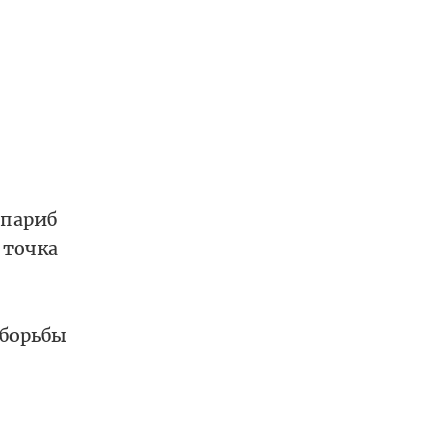
апариб
 точка
 борьбы