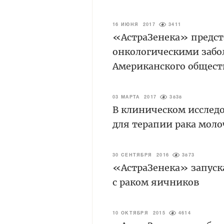
16 ИЮНЯ 2017
3411
«АстраЗенека» предста
онкологическими забо
Американского обществ
03 МАРТА 2017
3838
В клиническом исслед
для терапии рака мол
30 СЕНТЯБРЯ 2016
3873
«АстраЗенека» запуск
с раком яичников
10 ОКТЯБРЯ 2015
4614