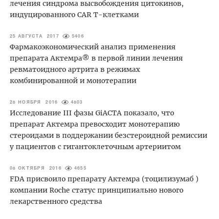
лечения синдрома высвобождения цитокинов,
индуцированного CAR Т-клетками
25 АВГУСТА 2017
5406
Фармакоэкономический анализ применения
препарата Актемра® в первой линии лечения
ревматоидного артрита в режимах
комбинированной и монотерапии
28 НОЯБРЯ 2016
4803
Исследование III фазы GiACTA показало, что
препарат Актемра превосходит монотерапию
стероидами в поддержании безстероидной ремиссии
у пациентов с гигантоклеточным артериитом
08 ОКТЯБРЯ 2016
4655
FDA присвоило препарату Актемра (тоцилизумаб )
компании Roche статус принципиально нового
лекарственного средства