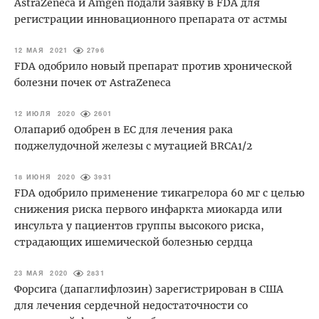
AstraZeneca и Amgen подали заявку в FDA для
регистрации инновационного препарата от астмы
12 МАЯ 2021
2796
FDA одобрило новый препарат против хронической
болезни почек от AstraZeneca
12 ИЮЛЯ 2020
2601
Олапариб одобрен в ЕС для лечения рака
поджелудочной железы с мутацией BRCA1/2
18 ИЮНЯ 2020
3931
FDA одобрило применение тикагрелора 60 мг с целью
снижения риска первого инфаркта миокарда или
инсульта у пациентов группы высокого риска,
страдающих ишемической болезнью сердца
23 МАЯ 2020
2831
Форсига (дапаглифлозин) зарегистрирован в США
для лечения сердечной недостаточности со