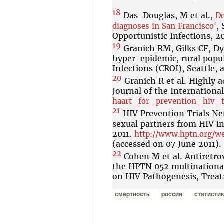
18
Das-Douglas, M et al.,
De
,
diagnoses in San Francisco'
Opportunistic Infections, 2
19
Granich RM, Gilks CF, Dye
hyper-epidemic, rural popul
Infections (CROI), Seattle, 
20
Granich R et al. Highly a
Journal of the International
haart_for_prevention_hiv_t
21
HIV Prevention Trials Net
sexual partners from HIV i
2011.
http://www.hptn.org/
(accessed on 07 June 2011).
22
Cohen M et al. Antiretrov
the HPTN 052 multinational
on HIV Pathogenesis, Trea
смертность
россия
статисти