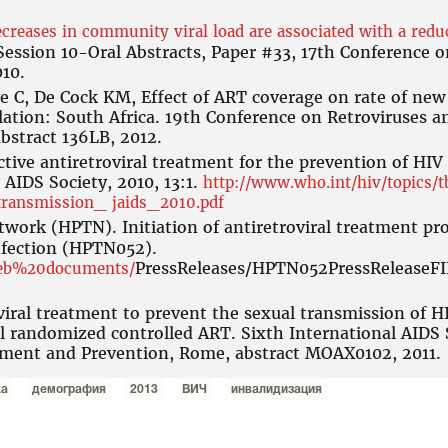
creases in community viral load are associated with a redu
 Session 10-Oral Abstracts, Paper #33, 17th Conference 
010.
 C, De Cock KM, Effect of ART coverage on rate of new 
ation: South Africa. 19th Conference on Retroviruses a
abstract 136LB, 2012.
ctive antiretroviral treatment for the prevention of HIV
 AIDS Society, 2010, 13:1.
http://www.who.int/hiv/topics/
ransmission_ jaids_2010.pdf
work (HPTN). Initiation of antiretroviral treatment pr
nfection (HPTN052).
PressReleases/HPTN052PressReleaseF
web%20documents/
iral treatment to prevent the sexual transmission of H
 randomized controlled ART. Sixth International AIDS 
tment and Prevention, Rome, abstract MOAX0102, 2011.
ка
демография
2013
ВИЧ
инвалидизация