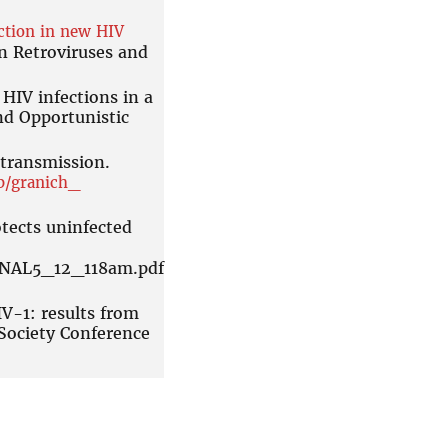
ction in new HIV
on Retroviruses and
HIV infections in a
nd Opportunistic
 transmission.
tb/granich_
otects uninfected
INAL5_12_118am.pdf
IV-1: results from
Society Conference