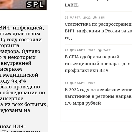
LABEL
25 МАРТА 2022
3351
Статистика по распростране
х ВИЧ-инфекцией,
ВИЧ-инфекции в России за 20
енным диагнозом
год
3 году состояли
торинга
надзора. Однако
23 ДЕКАБРЯ 2021
2477
о в некоторых
В США одобрили первый
й внутренней
инъекционный препарат для
ансерном
профилактики ВИЧ
я медицинской
году 93,3%
14 ДЕКАБРЯ 2021
 было проведено
В 2022 году на лекобеспечени
и обследование по
льготников в регионы направ
пансерное
179 млрд рублей
а из всех больных,
ледованы на
гнозе ВИЧ-