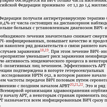
улярно обследуется на ВИЧ только часть населени
ссийской Федерации проживало от 1,1 до 1,4 милли
й Федерации получали антиретровирусную терапию (
,4% от числа состоящих на диспансерном наблюд
а больше больных с установленным диагнозом ВИЧ
еобходимого лечения значительно снижает смертн
ИЧ-инфицированных, повышает качество и продол
я накоплен ряд доказательств о связи раннего нач
18
19
,
случаев заражения
. При этом лечение ВИЧ-и
мероприятие уменьшает риск заражения неинфиц
ю активность эпидемического процесса в некотор
Ч-позитивных лиц лечением. Эффективность АРТ 
ции подтверждена в когорте гетеросексуальных
 исследовании HPTN 052, в котором раннее начало
ем частоты передачи ВИЧ половым путем сероне
20
21
22
,
,
авнению с поздним началом АРВТ
. Это и ря
Всемирной организации здравоохранения опублико
у началу АРТ, а некоторым странам применить по
РТ назначается всем инфицированным ВИЧ сразу п
.