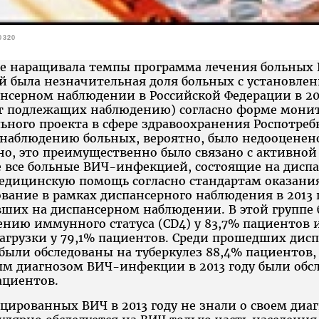
0320
ане наращивала темпы программа лечения больны
ей была незначительная доля больных с установл
серном наблюдении в Российской Федерации в 201
 от подлежащих наблюдению) согласно форме мони
ного проекта в сфере здравоохранения Роспотреб
наблюдению больных, вероятно, было недооценен
но, это преимущественно было связано с активно
е все больные ВИЧ-инфекцией, состоящие на дисп
едицинскую помощь согласно стандартам оказани
ание в рамках диспансерного наблюдения в 2013 
вших на диспансерном наблюдении. В этой группе
ению иммунного статуса (СD4) у 83,7% пациентов 
агрузки у 79,1% пациентов. Среди прошедших дис
 были обследованы на туберкулез 88,4% пациентов, 
м диагнозом ВИЧ-инфекции в 2013 году были обс
ациентов.
ированных ВИЧ в 2013 году не знали о своем диа