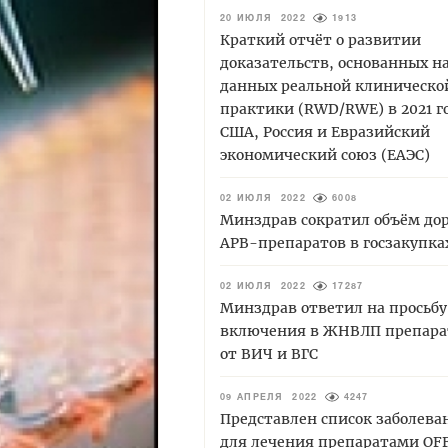
20 ИЮЛЯ 2022
1913
Краткий отчёт о развитии
доказательств, основанных н
данных реальной клиническо
практики (RWD/RWE) в 2021 г
США, Россия и Евразийский
экономический союз (ЕАЭС)
02 ИЮЛЯ 2022
6008
Минздрав сократил объём до
АРВ-препаратов в госзакупка
02 ИЮЛЯ 2022
17287
Минздрав ответил на просьбу
включения в ЖНВЛП препара
от ВИЧ и ВГС
09 АПРЕЛЯ 2022
4247
Представлен список заболева
для лечения препаратами OF