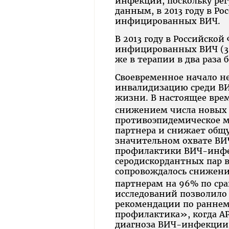
инфекции, поскольку рег
данным, в 2013 году в Ро
инфицированных ВИЧ.
В 2013 году в Российско
инфицированных ВИЧ (30
же в терапии в два раз
Своевременное начало н
инвалидизацию среди В
жизни. В настоящее врем
снижением числа новых 
противоэпидемическое 
партнера и снижает общу
значительном охвате ВИ
профилактики ВИЧ-инфек
серодискордантных пар в
сопровождалось снижени
партнерам на 96% по ср
исследований позволило 
рекомендации по раннем
профилактика», когда А
диагноза ВИЧ-инфекции