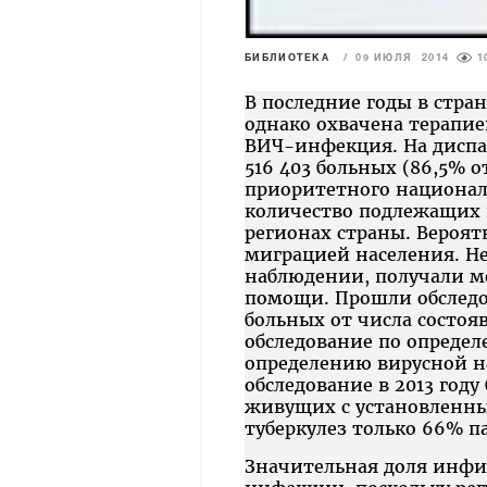
БИБЛИОТЕКА
/
09 ИЮЛЯ 2014
1
В последние годы в стр
однако охвачена терапи
ВИЧ-инфекция. На диспан
516 403 больных (86,5%
приоритетного националь
количество подлежащих 
регионах страны. Вероят
миграцией населения. Н
наблюдении, получали м
помощи. Прошли обследов
больных от числа состоя
обследование по определ
определению вирусной н
обследование в 2013 году
живущих с установленны
туберкулез только 66% п
Значительная доля инфиц