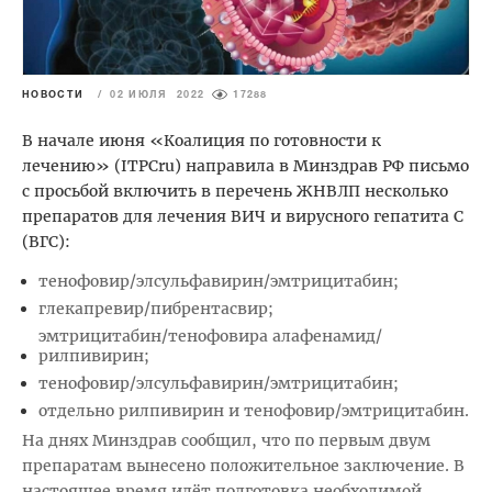
НОВОСТИ
/
02 ИЮЛЯ 2022
17288
В начале июня «Коалиция по готовности к
лечению» (ITPCru) направила в Минздрав РФ письмо
с просьбой включить в перечень ЖНВЛП несколько
препаратов для лечения ВИЧ и вирусного гепатита С
(ВГС):
тенофовир/элсульфавирин/эмтрицитабин;
глекапревир/пибрентасвир;
эмтрицитабин/тенофовира алафенамид/
рилпивирин;
тенофовир/элсульфавирин/эмтрицитабин;
отдельно рилпивирин и тенофовир/эмтрицитабин.
На днях Минздрав сообщил, что по первым двум
препаратам вынесено положительное заключение. В
настоящее время идёт подготовка необходимой