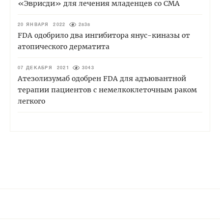
«Эврисди» для лечения младенцев со СМА
20 ЯНВАРЯ 2022
2838
FDA одобрило два ингибитора янус-киназы от
атопического дерматита
07 ДЕКАБРЯ 2021
3043
Атезолизумаб одобрен FDA для адъювантной
терапии пациентов с немелкоклеточным раком
легкого