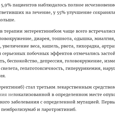
у 5,9% пациентов наблюдалось полное исчезновени
ответивших на лечение, у 55% улучшение сохраняла
дольше.
в терапии энтеректинибом чаще всего встречалис
головокружение, диарея, тошнота, одышка, миалгия,
увеличение веса, кашель, рвота, лихорадка, артра
и серьезных побочных эффектов отмечались засто
ть, беспокойство, депрессия, головокружение, изм
 скелета, гепатотоксичность, гиперурикемия, нар
ия.
еректиниб) стал третьим лекарственным средством
локализованной в определенном месте опухо
ния не
ского заболевания с определенной мутацией. Перв
 пембролизумаб и ларотрэктиниб.