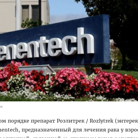
34
м порядке препарат Розлитрек / Rozlytrek (энтере
enentech, предназначенный для лечения рака у взр