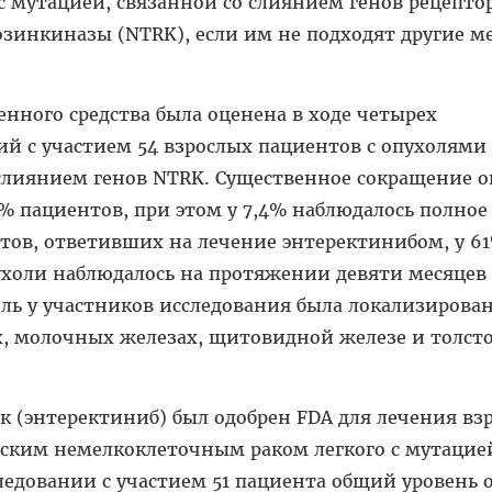
с мутацией, связанной со слиянием генов рецепто
зинкиназы (NTRK), если им не подходят другие м
нного средства была оценена в ходе четырех
й с участием 54 взрослых пациентов с опухолями 
 слиянием генов NTRK. Существенное сокращение 
% пациентов, при этом у 7,4% наблюдалось полное
тов, ответивших на лечение энтеректинибом, у 6
холи наблюдалось на протяжении девяти месяцев
оль у участников исследования была локализирован
х, молочных железах, щитовидной железе и толст
к (энтеректиниб)
был одобрен FDA для лечения вз
еским немелкоклеточным раком легкого с мутацие
ледовании с участием 51 пациента общий уровень 