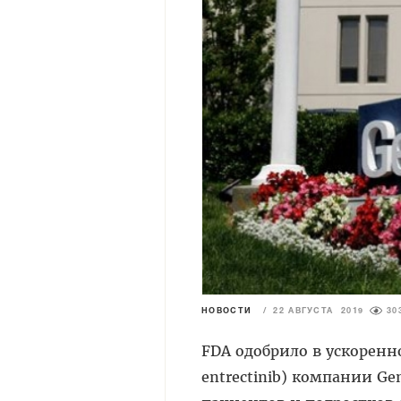
НОВОСТИ
/
22 АВГУСТА 2019
30
FDA одобрило в ускоренно
entrectinib) компании G