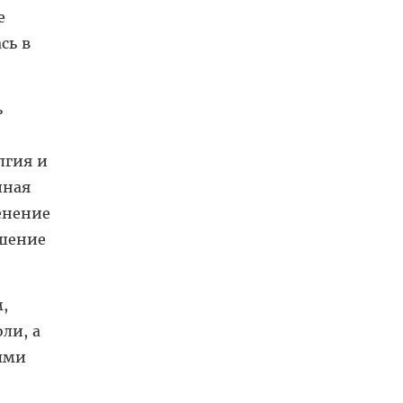
е
сь в
ь
лгия и
йная
енение
ушение
,
ли, а
ыми