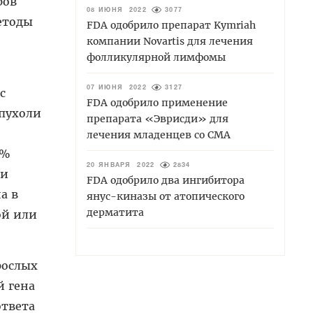
ров
08 ИЮНЯ 2022
3077
етоды
FDA одобрило препарат Kymriah
компании Novartis для лечения
фолликулярной лимфомы
07 ИЮНЯ 2022
3127
с
FDA одобрило применение
опухоли
препарата «Эврисди» для
лечения младенцев со СМА
1%
20 ЯНВАРЯ 2022
2834
 и
FDA одобрило два ингибитора
а в
янус-киназы от атопического
дерматита
ой или
рослых
й гена
ответа