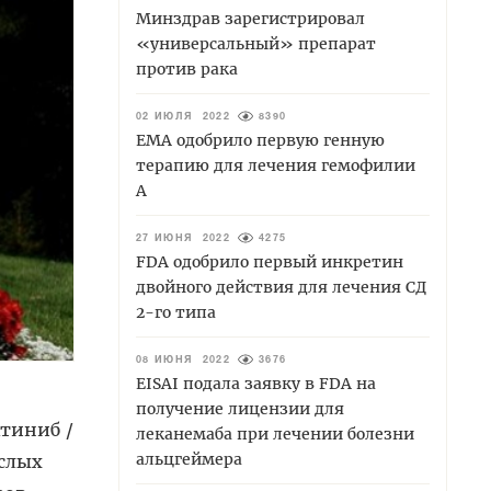
Минздрав зарегистрировал
«универсальный» препарат
против рака
02 ИЮЛЯ 2022
8390
EMA одобрило первую генную
терапию для лечения гемофилии
А
27 ИЮНЯ 2022
4275
FDA одобрило первый инкретин
двойного действия для лечения СД
2-го типа
08 ИЮНЯ 2022
3676
EISAI подала заявку в FDA на
получение лицензии для
ктиниб /
леканемаба при лечении болезни
альцгеймера
ослых