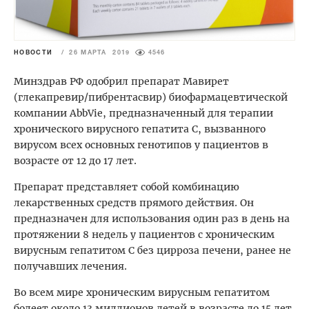
НОВОСТИ
/
26 МАРТА 2019
4546
Минздрав РФ одобрил препарат Мавирет
(глекапревир/пибрентасвир) биофармацевтической
компании AbbVie, предназначенный для терапии
хронического вирусного гепатита С, вызванного
вирусом всех основных генотипов у пациентов в
возрасте от 12 до 17 лет.
Препарат представляет собой комбинацию
лекарственных средств прямого действия. Он
предназначен для использования один раз в день на
протяжении 8 недель у пациентов с хроническим
вирусным гепатитом С без цирроза печени, ранее не
получавших лечения.
Во всем мире хроническим вирусным гепатитом
болеет около 13 миллионов детей в возрасте до 15 лет.