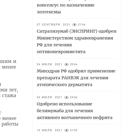
консенсус по назначению
золгенсмы
27 СЕНТЯБРЯ 2021
2749
Сатрализумаб (ЭНСПРИНГ) одобрен
Министерством здравоохранения
РФ для лечения
оптиконевромиелита
сшим и
29 ИЮЛЯ 2021
2548
 менее
Минздрав РФ одобрил применение
препарата РАНВЭК для лечения
м
атопического дерматита
ми лет,
 стажа
29 ИЮЛЯ 2021
2458
Одобрено использование
белимумаба для лечения
с
активного волчаночного нефрита
 менее
 работы
12 ИЮЛЯ 2021
3150