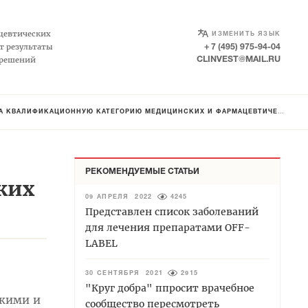
SELECT LANGUAGE
▼
цевтических
ИЗМЕНИТЬ ЯЗЫК
т результаты
+ 7 (495) 975-94-04
 решений
CLINVEST@MAIL.RU
ЛИФИКАЦИОННУЮ КАТЕГОРИЮ МЕДИЦИНСКИХ И ФАРМАЦЕВТИЧЕСКИХ РАБОТНИКОВ
РЕКОМЕНДУЕМЫЕ СТАТЬИ
ких
09 АПРЕЛЯ 2022
4245
Представлен список заболеваний
для лечения препаратами OFF-
LABEL
30 СЕНТЯБРЯ 2021
2915
"Круг добра" ппросит врачебное
скими и
сообщество пересмотреть