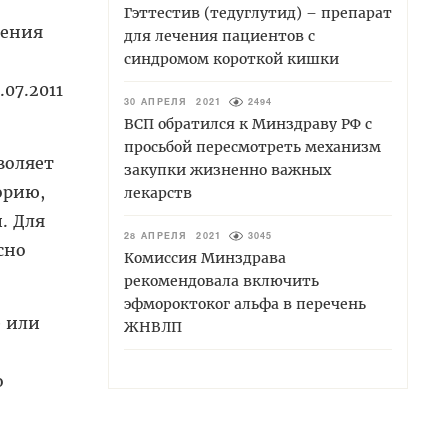
Гэттестив (тедуглутид) – препарат
чения
для лечения пациентов с
синдромом короткой кишки
07.2011
30 АПРЕЛЯ 2021
2494
ВСП обратился к Минздраву РФ с
просьбой пересмотреть механизм
воляет
закупки жизненно важных
орию,
лекарств
. Для
28 АПРЕЛЯ 2021
3045
сно
Комиссия Минздрава
рекомендовала включить
эфмороктоког альфа в перечень
е или
ЖНВЛП
о