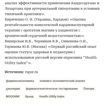
анализ эффективности применения Кандесартана и
Лозартана при артериальной гипертонии в условиях
типичной практики».
Кириченко О. Н. (Украина, Харьков) «Оценка
рентабельности комплексной кардиоваскулярной
терапии с оротатом магния у пациентов с
хронической сердечной недостаточностью».
Винярская И.В., Черников В.В., Симонова О.И.,
Горинова Ю.В. (Москва) «Первый российский опыт
оценки статуса здоровья в педиатрии с
использованием русской версии опросника "Health
Utility Index"».
Источник:
rspor.ru
фармакоэкономика
клинико-экономический анализ
дженерик
фармакогенетическое тестирование
Пленум
МОООФИ
брэнд
Health Utility Index