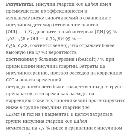
Результаты.
Инсулин гларгин 300 ЕД/мл имел
преимущества по эффективности и
меньшему риску гипогликемий в сравнении с
инсулином детемир (отношение шансов
[ОШ] — 1,27; доверительный интервал [ДИ] 95 % —
1,02; 1,58 и ОШ — 0,72; ДИ 95 % —
0,56; 0,88, соответственно), что отражает более
высокую (на 27 %) вероятность
достижения у больных уровня HbA1с&lt;7 % при
применении инсулина гларгин. Затраты на
инсулинотерапию, прогноз расходов на коррекцию
ССС и оплата временной
нетрудоспособности были тождественны для групп
препаратов, в то время как расходы на
коррекцию тяжёлых гипогликемий прогнозируются
ниже в группе инсулина гларгин 300
ЕД/мл (в год на 1 пациента). В целом затраты в
группе инсулина гларгин 300 ЕД/мл
исчислены на 3,7 % ниже в сравнении с инсулином