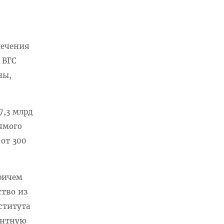
лечения
 ВГС
ны,
7,3 млрд
ямого
 от 300
ричем
ство из
ститута
антную