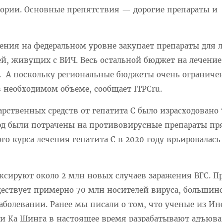
теории. Основные препятствия — дорогие препараты и
ения на федеральном уровне закупает препараты для 
ей, живущих с ВИЧ. Весь остальной бюджет на лечение
 А поскольку региональные бюджеты очень ограниче
 необходимом объеме, сообщает ITPCru.
арственных средств от гепатита С было израсходовано 
лрд были потрачены на противовирусные препараты пр
го курса лечения гепатита С в 2020 году врьировалась
ксируют около 2 млн новых случаев заражения ВГС. П
ществует примерно 70 млн носителей вируса, большин
заболевании. Ранее мы писали о том, что ученые из Ин
и Ка Шинга в настоящее время разрабатывают адъюв