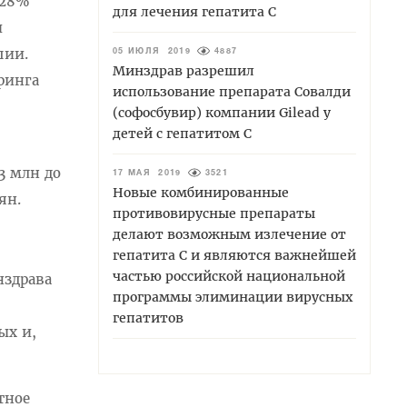
 28%
для лечения гепатита С
и
пии.
05 ИЮЛЯ 2019
4887
Минздрав разрешил
ринга
использование препарата Совалди
(софосбувир) компании Gilead у
детей с гепатитом С
3 млн до
17 МАЯ 2019
3521
Новые комбинированные
ян.
противовирусные препараты
делают возможным излечение от
гепатита С и являются важнейшей
частью российской национальной
нздрава
программы элиминации вирусных
гепатитов
ых и,
тное