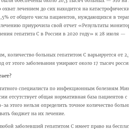
) были обеспечены около 20,3 тысяч больных — это на
Но охват лечением до сих находится на катастрофическ
,5% от общего числа пациентов, нуждающихся в тера
 лечению приурочила свой отчет «Результаты монито
чения гепатита С в России в 2020 году» к 28 июля —
.
м, количество больных гепатитом С варьируется от 2,
од от этого заболевания умирают около 17 тысяч росси
тает?
татного специалиста по инфекционным болезням Ми
ссии отсутствует общая нормативная база пациентов с
за этого нельзя определить точное количество больн
вать бюджет на их лечение.
 любой заболевший гепатитом С имеет право на беспла