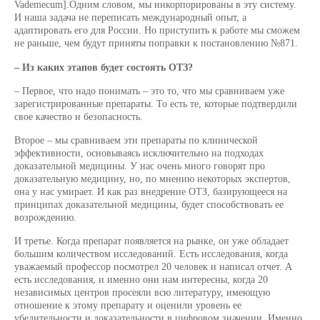
Vademecum].Одним словом, мы инкорпорированы в эту систему.
И наша задача не переписать международный опыт, а
адаптировать его для России. Но приступить к работе мы сможем
не раньше, чем будут приняты поправки к постановлению №871.
– Из каких этапов будет состоять ОТЗ?
– Первое, что надо понимать – это то, что мы сравниваем уже
зарегистрированные препараты. То есть те, которые подтвердили
свое качество и безопасность.
Второе – мы сравниваем эти препараты по клинической
эффективности, основываясь исключительно на подходах
доказательной медицины. У нас очень много говорят про
доказательную медицину, но, по мнению некоторых экспертов,
она у нас умирает. И как раз внедрение ОТЗ, базирующееся на
принципах доказательной медицины, будет способствовать ее
возрождению.
И третье. Когда препарат появляется на рынке, он уже обладает
большим количеством исследований. Есть исследования, когда
уважаемый профессор посмотрел 20 человек и написал отчет. А
есть исследования, и именно они нам интересны, когда 20
независимых центров просеяли всю литературу, имеющую
отношение к этому препарату и оценили уровень ее
убедительности и доказательности в цифровом значении. Именно