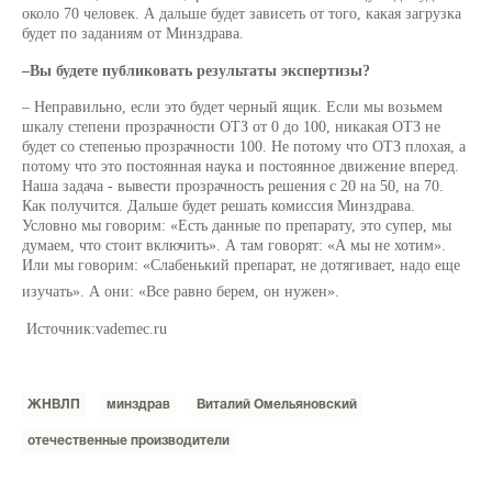
около 70 человек. А дальше будет зависеть от того, какая загрузка
будет по заданиям от Минздрава.
–Вы будете публиковать результаты экспертизы?
– Неправильно, если это будет черный ящик. Если мы возьмем
шкалу степени прозрачности ОТЗ от 0 до 100, никакая ОТЗ не
будет со степенью прозрачности 100. Не потому что ОТЗ плохая, а
потому что это постоянная наука и постоянное движение вперед.
Наша задача - вывести прозрачность решения с 20 на 50, на 70.
Как получится. Дальше будет решать комиссия Минздрава.
Условно мы говорим: «Есть данные по препарату, это супер, мы
думаем, что стоит включить». А там говорят: «А мы не хотим».
Или мы говорим: «Слабенький препарат, не дотягивает, надо еще
изучать». А они: «Все равно берем, он нужен».
Источник:
vademec.ru
ЖНВЛП
минздрав
Виталий Омельяновский
отечественные производители