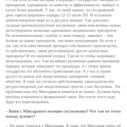
препаратов, одинаковых по качеству и эффективности, выберет и
купит более дешевый. У нас, по моей оценке, на сегодняшний
день зарегистрировано порядка 12-13 тысяч ЛП. В остальном
цивилизованном мире их в два раза меньше. Там довольно
сильные протекционистские настроения: зачем нам вообще нужно
регистрировать несколько одинаковых медицинских препаратов.
Но антимонопольные службы, в свою очередь, заявляют – чем
больше на рынке препаратов, тем выше конкуренция. Но если у
нас уже есть качественный препарат собственного производства,
то действительно, зачем регистрировать другие аналоговые
препараты? И это мировой подход. Там не то чтобы запрещают
регистрировать, нет. Там включают различные административные
барьеры, которые замедляют эту процедуру, и с точки зрения
государства это абсолютно правильный шаг. А у нас в стране
доступ на рынок для лекарственных препаратов слишком
облегчен. К тому же согласно действующему законодательству
регудостоверения для лекарственных средств у нас бессрочны. Эта
проблема пока что Минздравом решиться не может. Должны быть
внесены изменения в федеральный закон. Вот после этого надо
будет все пересматривать.
– Ваши с Минздравом позиции согласованы? Что там по этому
поводу думают?
– Это надо спросить у Минздрава. Я знаю, что Минздрав давно об