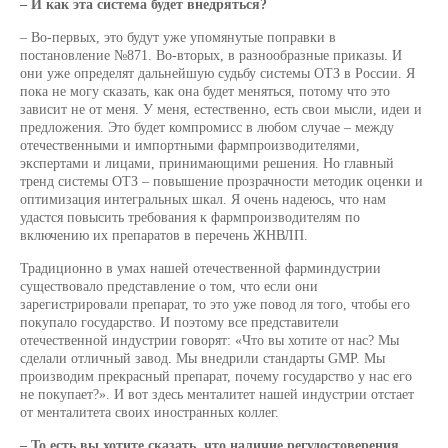
– И как эта система будет внедряться?
– Во-первых, это будут уже упомянутые поправки в
постановление №871. Во-вторых, в разнообразные приказы. И
они уже определят дальнейшую судьбу системы ОТЗ в России. Я
пока не могу сказать, как она будет меняться, потому что это
зависит не от меня. У меня, естественно, есть свои мысли, идеи и
предложения. Это будет компромисс в любом случае – между
отечественными и импортными фармпроизводителями,
экспертами и лицами, принимающими решения. Но главный
тренд системы ОТЗ – повышение прозрачности методик оценки и
оптимизация интегральных шкал. Я очень надеюсь, что нам
удастся повысить требования к фармпроизводителям по
включению их препаратов в перечень ЖНВЛП.
Традиционно в умах нашей отечественной фарминдустрии
существовало представление о том, что если они
зарегистрировали препарат, то это уже повод ля того, чтобы его
покупало государство. И поэтому все представители
отечественной индустрии говорят: «Что вы хотите от нас? Мы
сделали отличный завод. Мы внедрили стандарты GMP. Мы
производим прекрасный препарат, почему государство у нас его
не покупает?». И вот здесь менталитет нашей индустрии отстает
от менталитета своих иностранных коллег.
– То есть вы хотите сказать, что наличие регудостоверения,