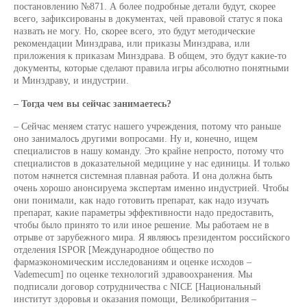
постановлению №871. А более подробные детали будут, скорее
всего, зафиксированы в документах, чей правовой статус я пока
назвать не могу. Но, скорее всего, это будут методические
рекомендации Минздрава, или приказы Минздрава, или
приложения к приказам Минздрава. В общем, это будут какие-то
документы, которые сделают правила игры абсолютно понятными
и Минздраву, и индустрии.
– Тогда чем вы сейчас занимаетесь?
– Сейчас меняем статус нашего учреждения, потому что раньше
оно занималось другими вопросами. Ну и, конечно, ищем
специалистов в нашу команду. Это крайне непросто, потому что
специалистов в доказательной медицине у нас единицы. И только
потом начнется системная плавная работа. И она должна быть
очень хорошо анонсируема экспертам именно индустрией. Чтобы
они понимали, как надо готовить препарат, как надо изучать
препарат, какие параметры эффективности надо предоставить,
чтобы было принято то или иное решение. Мы работаем не в
отрыве от зарубежного мира. Я являюсь президентом российского
отделения ISPOR [Международное общество по
фармаэкономическим исследованиям и оценке исходов –
Vademecum] по оценке технологий здравоохранения. Мы
подписали договор сотрудничества с NICE [Национальный
институт здоровья и оказания помощи, Великобритания –