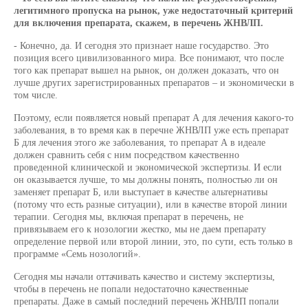
легитимного пропуска на рынок, уже недостаточный критерий
для включения препарата, скажем, в перечень ЖНВЛП.
- Конечно, да. И сегодня это признает наше государство. Это
позиция всего цивилизованного мира. Все понимают, что после
того как препарат вышел на рынок, он должен доказать, что он
лучше других зарегистрированных препаратов – и экономически в
том числе.
Поэтому, если появляется новый препарат А для лечения какого-то
заболевания, в то время как в перечне ЖНВЛП уже есть препарат
Б для лечения этого же заболевания, то препарат А в идеале
должен сравнить себя с ним посредством качественно
проведенной клинической и экономической экспертизы. И если
он оказывается лучше, то мы должны понять, полностью ли он
заменяет препарат Б, или выступает в качестве альтернативы
(потому что есть разные ситуации), или в качестве второй линии
терапии. Сегодня мы, включая препарат в перечень, не
привязываем его к нозологии жестко, мы не даем препарату
определение первой или второй линии, это, по сути, есть только в
программе «Семь нозологий».
Сегодня мы начали оттачивать качество и систему экспертизы,
чтобы в перечень не попали недостаточно качественные
препараты. Даже в самый последний перечень ЖНВЛП попали