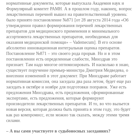
нормативные документы, которые выпускала Академия наук и
Формулярный комитет РАМН. А в прошлом году, наконец, вопрос
лекарственных перечней вышел на правительственный уровень:
было принято постановление №871 [от 28 августа 2014 года «Об
утверждении правил формирования перечней лекарственных
препаратов для медицинского применения и минимального
ассортимента лекарственных препаратов, необходимых для
оказания медицинской помощи» – Vademecum]. В его основе
абсолютно инновационная интегральная оценка препаратов.
Постановление №871 – это своего рода прорыв. Но и в этом
постановлении есть определенные слабости, Минздрав это
признает. Там надо многое оптимизировать. И насколько я знаю,
существует поручение премьер-министра Дмитрия Медведева, о
внесении изменений в этот документ. При Минздраве работает
нормативная комиссия, она заседала два раза летом, будет еще раз
заседать в октябре и ноябре для подготовки поправок. Уже есть
предложения Минздрава, есть предложения, сформированные
экспертами, есть предложения, которые формируют
производители лекарственных препаратов. И то, во что выльется
новая версия, которая должна быть принята в этом году, это будет
как раз компромисс, если можно так сказать, между этими тремя
силами.
– А вы сами участвуете в судьбоносных заседаниях?