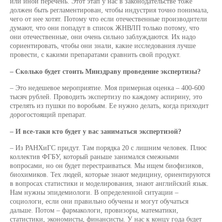
или иной перечень. Этот этап у нас в законодательстве тоже
должен быть регламентирован, чтобы индустрия точно понимала,
чего от нее хотят. Потому что если отечественные производители
думают, что они попадут в список ЖНВЛП только потому, что
они отечественные, они очень сильно заблуждаются. Их надо
сориентировать, чтобы они знали, какие исследования лучше
провести, с какими препаратами сравнить свой продукт.
– Сколько будет стоить Минздраву проведение экспертизы?
– Это недешевое мероприятие. Моя примерная оценка – 400-600
тысяч рублей. Проводить экспертизу по каждому аспирину, это
стрелять из пушки по воробьям. Ее нужно делать, когда приходит
дорогостоящий препарат.
– И все-таки кто будет у вас заниматься экспертизой?
– Из РАНХиГС придут. Там порядка 20 с лишним человек. Плюс
коллектив ФГБУ, который раньше занимался смежными
вопросами, но он будет перестраиваться. Мы ищем биофизиков,
биохимиков. Тех людей, которые знают медицину, ориентируются
в вопросах статистики и моделирования, знают английский язык.
Нам нужны эпидемиологи. В определенной ситуации –
социологи, если они правильно обучены и могут обучаться
дальше. Потом – фармакологи, провизоры, математики,
статистики, экономисты, финансисты. У нас к концу года будет