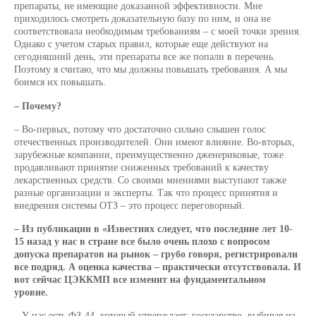
препараты, не имеющие доказанной эффективности. Мне
приходилось смотреть доказательную базу по ним, и она не
соответствовала необходимым требованиям – с моей точки зрения.
Однако с учетом старых правил, которые еще действуют на
сегодняшний день, эти препараты все же попали в перечень.
Поэтому я считаю, что мы должны повышать требования. А мы
боимся их повышать.
– Почему?
– Во-первых, потому что достаточно сильно слышен голос
отечественных производителей. Они имеют влияние. Во-вторых,
зарубежные компании, преимущественно дженериковые, тоже
продавливают принятие сниженных требований к качеству
лекарственных средств. Со своими мнениями выступают также
разные организации и эксперты. Так что процесс принятия и
внедрения системы ОТЗ – это процесс переговорный.
– Из публикации в «Известиях следует, что последние лет 10-
15 назад у нас в стране все было очень плохо с вопросом
допуска препаратов на рынок – грубо говоря, регистрировали
все подряд. А оценка качества – практически отсутствовала. И
вот сейчас ЦЭККМП все изменит на фундаментальном
уровне.
– У нас есть ФЗ-44, который утверждает: государство, выбирая из