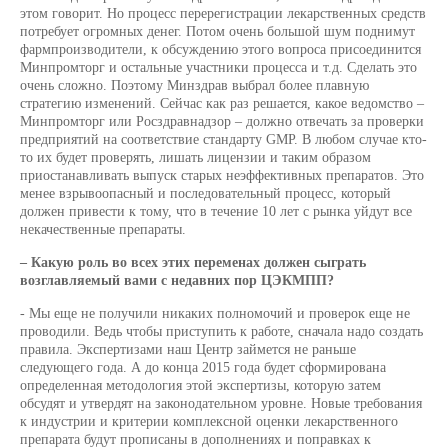
этом говорит. Но процесс перерегистрации лекарственных средств
потребует огромных денег. Потом очень большой шум поднимут
фармпроизводители, к обсуждению этого вопроса присоединится
Минпромторг и остальные участники процесса и т.д. Сделать это
очень сложно. Поэтому Минздрав выбрал более плавную
стратегию изменений. Сейчас как раз решается, какое ведомство –
Минпромторг или Росздравнадзор – должно отвечать за проверки
предприятий на соответствие стандарту GMP. В любом случае кто-
то их будет проверять, лишать лицензии и таким образом
приостанавливать выпуск старых неэффективных препаратов. Это
менее взрывоопасный и последовательный процесс, который
должен привести к тому, что в течение 10 лет с рынка уйдут все
некачественные препараты.
– Какую роль во всех этих переменах должен сыграть
возглавляемый вами с недавних пор ЦЭКМПП?
- Мы еще не получили никаких полномочий и проверок еще не
проводили. Ведь чтобы приступить к работе, сначала надо создать
правила. Экспертизами наш Центр займется не раньше
следующего года. А до конца 2015 года будет сформирована
определенная методология этой экспертизы, которую затем
обсудят и утвердят на законодательном уровне. Новые требования
к индустрии и критерии комплексной оценки лекарственного
препарата будут прописаны в дополнениях и поправках к