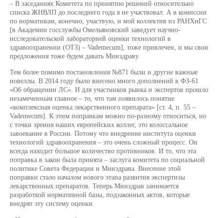
– В заседаниях Комитета по принятию решений относительно
списка ЖНВЛП до последнего года я не участвовал. А в комиссии
по нормативам, конечно, участвую, и мой коллектив из РАНХиГС
[в Академии госслужбы Омельяновский заведует научно-
исследовательской лабораторией оценки технологий в
здравоохранении (ОТЗ) – Vademecum], тоже привлечен, и мы свои
предложения тоже будем давать Минздраву.
Тем более помимо постановления №871 были и другие важные
новеллы. В 2014 году было внесено много дополнений в ФЗ-61
«Об обращении ЛС». И для участников рынка и экспертов прошло
незамеченным главное – то, что там появилось понятие
«комплексная оценка лекарственного препарата» [ст. 4, п. 55 –
Vademecum]. К этим поправкам можно по-разному относиться, но
с точки зрения наших европейских коллег, это колоссальное
завоевание в России. Потому что внедрение института оценки
технологий здравоохранения – это очень сложный процесс. Он
всегда находит большое количество противников. И то, что эта
поправка в закон была принята – заслуга комитета по социальной
политике Совета Федерации и Минздрава. Внесение этой
поправки стало началом нового этапа развития экспертизы
лекарственных препаратов. Теперь Минздрав занимается
разработкой нормативной базы, подзаконных актов, которые
внедрят эту систему оценки.