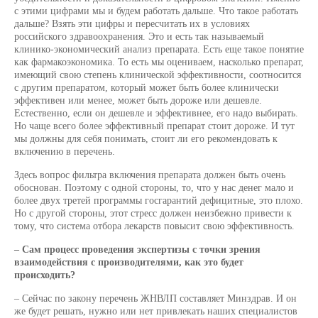
с этими цифрами мы и будем работать дальше. Что такое работать
дальше? Взять эти цифры и пересчитать их в условиях
российского здравоохранения. Это и есть так называемый
клинико-экономический анализ препарата. Есть еще такое понятие
как фармакоэкономика. То есть мы оцениваем, насколько препарат,
имеющий свою степень клинической эффективности, соотносится
с другим препаратом, который может быть более клинически
эффективен или менее, может быть дороже или дешевле.
Естественно, если он дешевле и эффективнее, его надо выбирать.
Но чаще всего более эффективный препарат стоит дороже. И тут
мы должны для себя понимать, стоит ли его рекомендовать к
включению в перечень.
Здесь вопрос фильтра включения препарата должен быть очень
обоснован. Поэтому с одной стороны, то, что у нас денег мало и
более двух третей программы госгарантий дефицитные, это плохо.
Но с другой стороны, этот стресс должен неизбежно привести к
тому, что система отбора лекарств повысит свою эффективность.
– Сам процесс проведения экспертизы с точки зрения
взаимодействия с производителями, как это будет
происходить?
– Сейчас по закону перечень ЖНВЛП составляет Минздрав. И он
же будет решать, нужно или нет привлекать наших специалистов