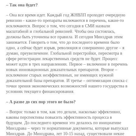
– Так она будет?
– Она все время идет. Каждый год ЖНВЛП проходит очередную
ревизию - какие-то препараты включаются в перечень, какие-то
исключаются. Вопрос о том, что сегодня в СМИ назвали
масштабной и глобальной ревизией. Чтобы она состоялась,
должны быть уточнены все правила. И сегодня Минздрав этим
занимается. Говорить о том, что до последнего времени было
одно, а сейчас будет взрыв, революция и совершенно другое – я
думаю, преувеличение. Глобальной перестройки, пересмотра в
сфере регистрации лекарственных средств не будет. Процесс
может идти в трех направлениях. Первое – включение в перечень
новых инновационных доказательных препаратов. Второе –
исключение старых неэффективных, не имеющих нужной
доказательной базы препаратов. И третье – оптимизация списка с
точки зрения экономических возможностей нашего государства в
условиях текущего финансирования.
– А разве до сих пор этого не было?
– Вопрос только в том, как это делали, насколько эффективно,
каковы перспективы повысить эффективность процесса в
будущем. До последнего времени это делалось по инициативе
Минздрава – через те нормативные документы, которые выпускал
Минздрав. До Минздрава, лет 10-15 назад, существовали некие