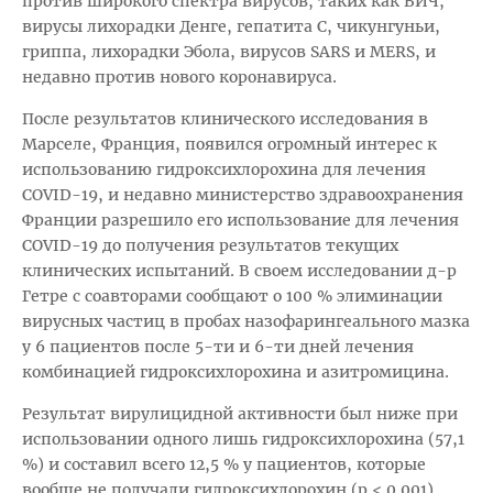
против широкого спектра вирусов, таких как ВИЧ,
вирусы лихорадки Денге, гепатита С, чикунгуньи,
гриппа, лихорадки Эбола, вирусов SARS и MERS, и
недавно против нового коронавируса.
После результатов клинического исследования в
Марселе, Франция, появился огромный интерес к
использованию гидроксихлорохина для лечения
COVID-19, и недавно министерство здравоохранения
Франции разрешило его использование для лечения
COVID-19 до получения результатов текущих
клинических испытаний. В своем исследовании д-р
Гетре с соавторами сообщают о 100 % элиминации
вирусных частиц в пробах назофарингеального мазка
у 6 пациентов после 5-ти и 6-ти дней лечения
комбинацией гидроксихлорохина и азитромицина.
Результат вирулицидной активности был ниже при
использовании одного лишь гидроксихлорохина (57,1
%) и составил всего 12,5 % у пациентов, которые
вообще не получали гидроксихлорохин (p < 0.001).