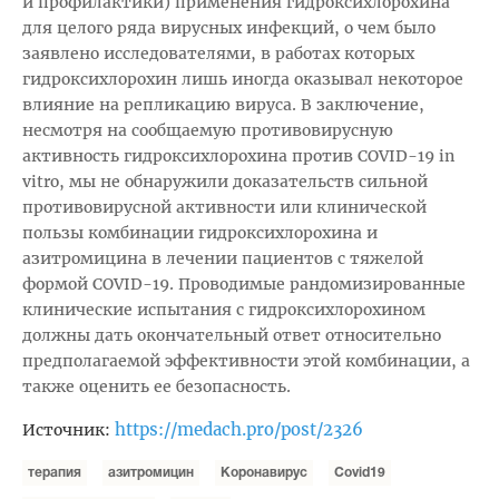
и профилактики) применения гидроксихлорохина
для целого ряда вирусных инфекций, о чем было
заявлено исследователями, в работах которых
гидроксихлорохин лишь иногда оказывал некоторое
влияние на репликацию вируса. В заключение,
несмотря на сообщаемую противовирусную
активность гидроксихлорохина против COVID-19 in
vitro, мы не обнаружили доказательств сильной
противовирусной активности или клинической
пользы комбинации гидроксихлорохина и
азитромицина в лечении пациентов с тяжелой
формой COVID-19. Проводимые рандомизированные
клинические испытания с гидроксихлорохином
должны дать окончательный ответ относительно
предполагаемой эффективности этой комбинации, а
также оценить ее безопасность.
https://medach.pro/post/2326
Источник:
терапия
азитромицин
Коронавирус
Covid19