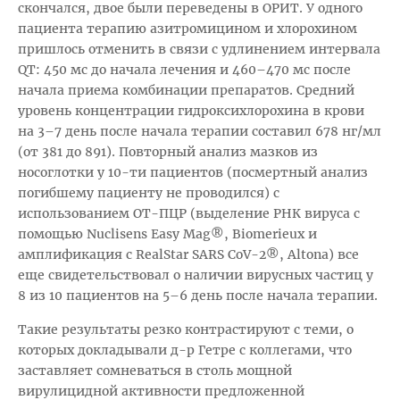
скончался, двое были переведены в ОРИТ. У одного
пациента терапию азитромицином и хлорохином
пришлось отменить в связи с удлинением интервала
QT: 450 мс до начала лечения и 460–470 мс после
начала приема комбинации препаратов. Средний
уровень концентрации гидроксихлорохина в крови
на 3–7 день после начала терапии составил 678 нг/мл
(от 381 до 891). Повторный анализ мазков из
носоглотки у 10-ти пациентов (посмертный анализ
погибшему пациенту не проводился) с
использованием ОТ-ПЦР (выделение РНК вируса с
помощью Nuclisens Easy Mag®, Biomerieux и
амплификация с RealStar SARS CoV-2®, Altona) все
еще свидетельствовал о наличии вирусных частиц у
8 из 10 пациентов на 5–6 день после начала терапии.
Такие результаты резко контрастируют с теми, о
которых докладывали д-р Гетре с коллегами, что
заставляет сомневаться в столь мощной
вирулицидной активности предложенной