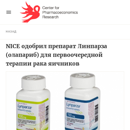
НАЗАД
NICE одобрил препарат Линпарза
(олапариб) для первоочередной
терапии рака яичников