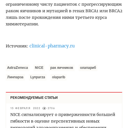
ограниченному числу пациенток с прогрессирующим
раком яичников и мутацией в генах BRCA1 или BRCA2
лишь после прохождения ними третьего курса
химиотерапии.
clinical-pharmacy.ru
Источник:
AstraZeneca
NICE
рак яичников
олапариб
Линпарза
Lynparza
оlaparib
РЕКОМЕНДУЕМЫЕ СТАТЬИ
15 ФЕВРАЛЯ 2022
2708
NICE сигнализирует о приверженности большей
гибкости в оценке перспективных новых
технологий здравоохранения и обеспечении