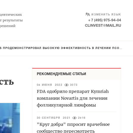
SELECT LANGUAGE
▼
цевтических
ИЗМЕНИТЬ ЯЗЫК
т результаты
+ 7 (495) 975-94-04
 решений
CLINVEST@MAIL.RU
МОНСТРИРОВАЛ ВЫСОКУЮ ЭФФЕКТИВНОСТЬ В ЛЕЧЕНИИ ПСОРИАТИЧЕСКОГО АРТРИТА
РЕКОМЕНДУЕМЫЕ СТАТЬИ
сть
08 ИЮНЯ 2022
3073
FDA одобрило препарат Kymriah
компании Novartis для лечения
фолликулярной лимфомы
30 СЕНТЯБРЯ 2021
2916
"Круг добра" ппросит врачебное
сообщество пересмотреть