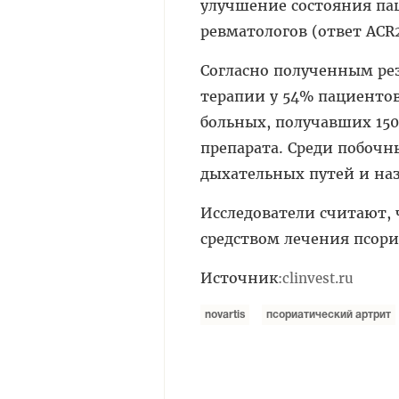
улучшение состояния па
ревматологов (ответ ACR2
Согласно полученным рез
терапии у 54% пациентов
больных, получавших 150
препарата. Среди побочн
дыхательных путей и на
Исследователи считают,
средством лечения псори
Источник
:
clinvest.ru
novartis
псориатический артрит