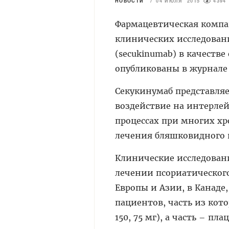
НОВОСТИ
/
04 ИЮЛЯ 2015
4394
Фармацевтическая компан
клинических исследовани
(secukinumab) в качестве
опубликованы в журнал
Секукинумаб представля
воздействие на интерлей
процессах при многих хр
лечения бляшковидного 
Клинические исследован
лечении псориатического
Европы и Азии, в Канаде
пациентов, часть из кот
150, 75 мг), а часть – п