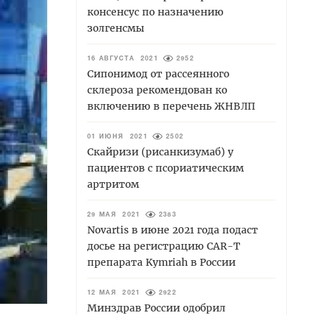
консенсус по назначению
золгенсмы
16 АВГУСТА 2021
2952
Сипонимод от рассеянного
склероза рекомендован ко
включению в перечень ЖНВЛП
01 ИЮНЯ 2021
2502
Скайризи (рисанкизумаб) у
пациентов с псориатическим
артритом
29 МАЯ 2021
2383
Novartis в июне 2021 года подаст
досье на регистрацию CAR-T
препарата Kymriah в России
12 МАЯ 2021
2922
Минздрав России одобрил