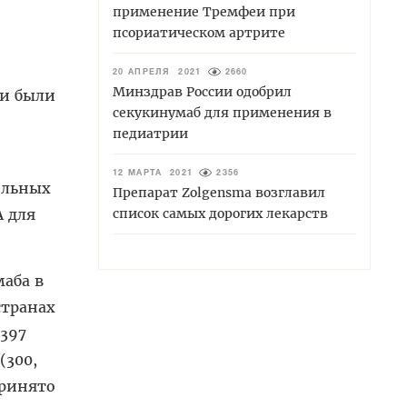
применение Тремфеи при
псориатическом артрите
20 АПРЕЛЯ 2021
2660
Минздрав России одобрил
ни были
секукинумаб для применения в
педиатрии
12 МАРТА 2021
2356
ельных
Препарат Zolgensma возглавил
список самых дорогих лекарств
A для
аба в
странах
 397
(300,
принято