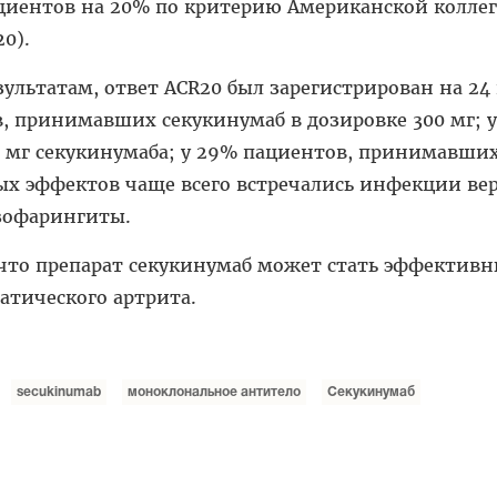
циентов на 20% по критерию Американской колле
0).
ультатам, ответ ACR20 был зарегистрирован на 24
, принимавших секукинумаб в дозировке 300 мг; у
 мг секукинумаба; у 29% пациентов, принимавших
ых эффектов чаще всего встречались инфекции ве
зофарингиты.
 что препарат секукинумаб может стать эффектив
атического артрита.
secukinumab
моноклональное антитело
Секукинумаб