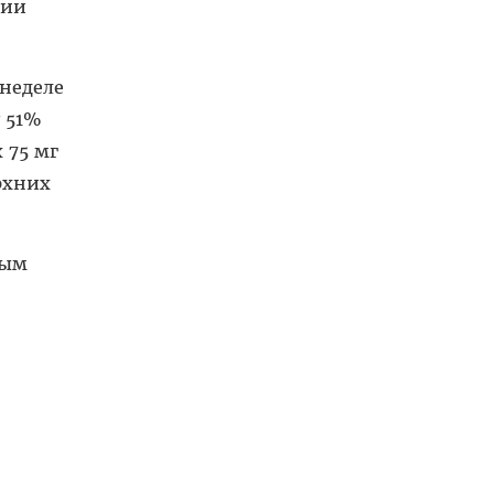
гии
 неделе
 51%
 75 мг
рхних
ным