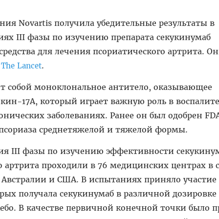
ия Novartis получила убедительные результаты в
ях III фазы по изучению препарата секукинумаб
 средства для лечения псориатического артрита. О
е
.
The Lancet
ет собой моноклональное антитело, оказывающее
кин-17A, который играет важную роль в воспалит
онических заболеваниях. Ранее он был одобрен FD
псориаза среднетяжелой и тяжелой формы.
ия III фазы по изучению эффективности секукинум
 артрита проходили в 76 медицинских центрах в 
, Австралии и США. В испытаниях приняло участие
орых получала секукинумаб в различной дозировке 
лацебо. В качестве первичной конечной точки было 