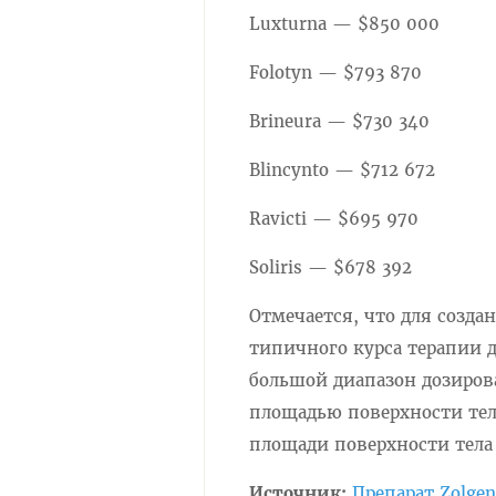
Luxturna — $850 000
Folotyn — $793 870
Brineura — $730 340
Blincynto — $712 672
Ravicti — $695 970
Soliris — $678 392
Отмечается, что для созда
типичного курса терапии д
большой диапазон дозиров
площадью поверхности тела
площади поверхности тела
Источник:
Препарат Zolge