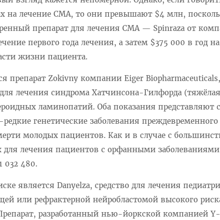
ах на лечение СМА, то они превышают $4 млн, поскол
ренный препарат для лечения СМА — Spinraza от ком
ечение первого года лечения, а затем $375 000 в год на
асти жизни пациента.
ся препарат Zokivny компании Eiger Biopharmaceutical
 для лечения синдрома Хатчинсона-Гилфорда (тяжёла
героидных ламинопатий. Оба показания представляют 
а-редкие генетические заболевания преждевременного
мерти молодых пациентов. Как и в случае с большинс
х для лечения пациентов с орфанными заболеваниями,
 032 480.
ке является Danyelza, средство для лечения педиатр
ей или рефрактерной нейробластомой высокого риск
 Препарат, разработанный нью-йоркской компанией Y