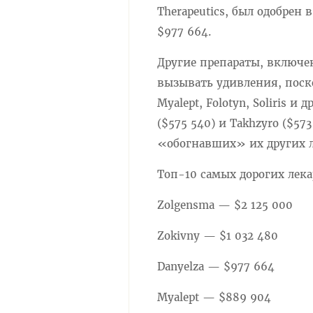
Therapeutics, был одобрен
$977 664.
Другие препараты, включе
вызывать удивления, поск
Myalept, Folotyn, Soliris и
($575 540) и Takhzyro ($57
«обогнавших» их других л
Топ-10 самых дорогих лека
Zolgensma — $2 125 000
Zokivny — $1 032 480
Danyelza — $977 664
Myalept — $889 904