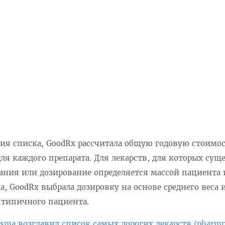
ния списка, GoodRx рассчитала общую годовую стоимо
ля каждого препарата. Для лекарств, для которых сущ
ания или дозирование определяется массой пациента 
, GoodRx выбрала дозировку на основе среднего веса 
 типичного пациента.
nsma возглавил список самых дорогих лекарств (pharmp