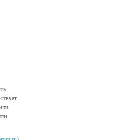
сть
ествует
или
или
rom.ru)