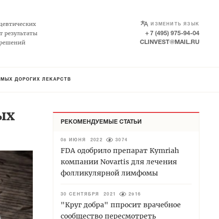
SELECT LANGUAGE
▼
цевтических
ИЗМЕНИТЬ ЯЗЫК
т результаты
+ 7 (495) 975-94-04
 решений
CLINVEST@MAIL.RU
АМЫХ ДОРОГИХ ЛЕКАРСТВ
ых
РЕКОМЕНДУЕМЫЕ СТАТЬИ
08 ИЮНЯ 2022
3074
FDA одобрило препарат Kymriah
компании Novartis для лечения
фолликулярной лимфомы
30 СЕНТЯБРЯ 2021
2916
"Круг добра" ппросит врачебное
сообщество пересмотреть