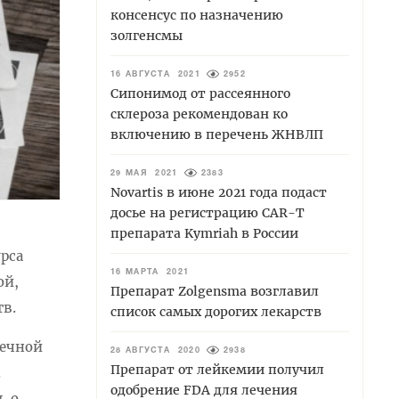
консенсус по назначению
золгенсмы
16 АВГУСТА 2021
2952
Сипонимод от рассеянного
склероза рекомендован ко
включению в перечень ЖНВЛП
29 МАЯ 2021
2383
Novartis в июне 2021 года подаст
досье на регистрацию CAR-T
препарата Kymriah в России
рса
16 МАРТА 2021
ой,
Препарат Zolgensma возглавил
тв.
список самых дорогих лекарств
шечной
28 АВГУСТА 2020
2938
Препарат от лейкемии получил
.
одобрение FDA для лечения
ь о