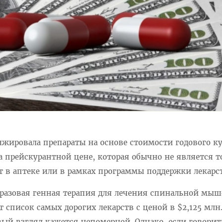
нжировала препараты на основе стоимости годового ку
 прейскурантной цене, которая обычно не является т
т в аптеке или в рамках программы поддержки лекарс
норазовая генная терапия для лечения спинальной мы
т список самых дорогих лекарств с ценой в $2,125 млн
ый взгляд кажется непомерной. Однако, если говорит