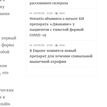
рассеянного склероза
ьку
пании
04 АПРЕЛЯ 2020
3655
Novartis объявила о начале КИ
препарата «Джакави» у
пациентов с тяжелой формой
COVID-19
s, первый
я форма
02 АПРЕЛЯ 2020
2069
В Европе появится новый
собой
препарат для лечения спинальной
мышечной атрофии
твом
 это
ических
а в
-mAbs