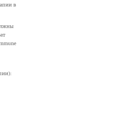
рапии в
должны
ат
timmune
пии):