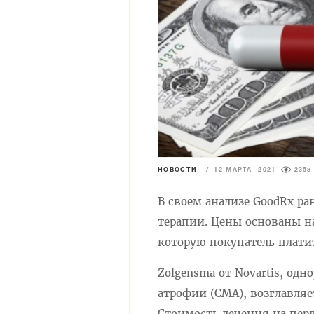
НОВОСТИ
/
12 МАРТА 2021
2358
В своем анализе GoodRx ра
терапии. Цены основаны на
которую покупатель плати
Zolgensma от Novartis, од
атрофии (СМА), возглавляе
Стоимость лечения на перв