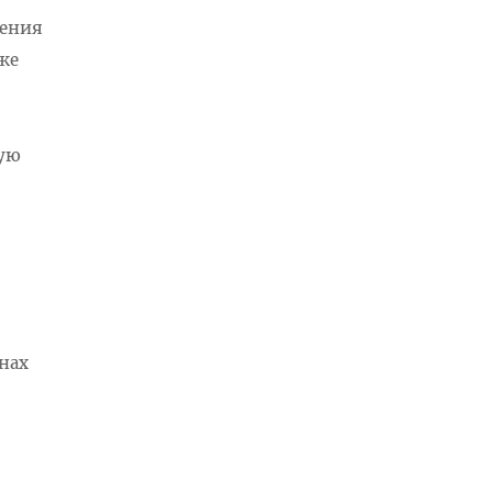
шения
же
вую
нах