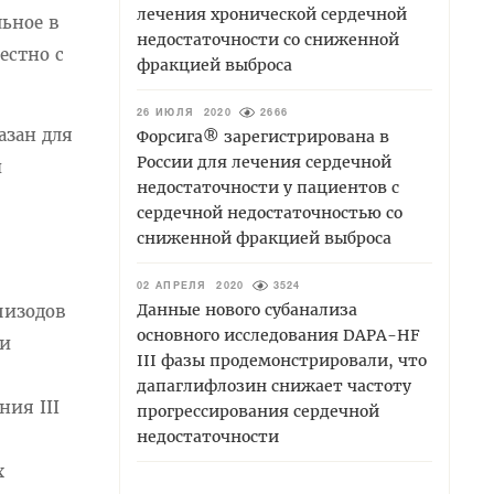
лечения хронической сердечной
льное в
недостаточности со сниженной
естно с
фракцией выброса
26 ИЮЛЯ 2020
2666
азан для
Форсига® зарегистрирована в
России для лечения сердечной
й
недостаточности у пациентов с
сердечной недостаточностью со
сниженной фракцией выброса
02 АПРЕЛЯ 2020
3524
Данные нового субанализа
пизодов
основного исследования DAPA-HF
 и
III фазы продемонстрировали, что
дапаглифлозин снижает частоту
ия III
прогрессирования сердечной
недостаточности
х