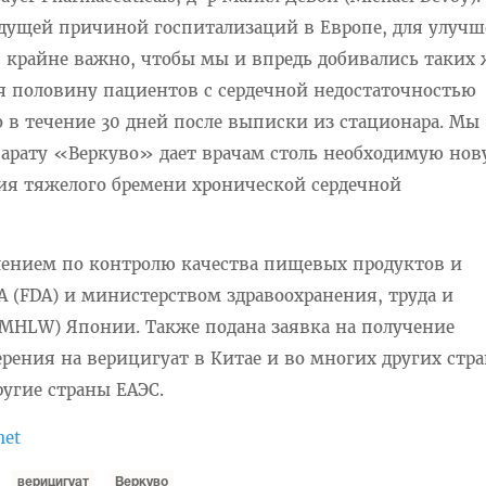
едущей причиной госпитализаций в Европе, для улуч
 крайне важно, чтобы мы и впредь добивались таких 
мя половину пациентов с сердечной недостаточностью
 в течение 30 дней после выписки из стационара. Мы
епарату «Веркуво» дает врачам столь необходимую но
ия тяжелого бремени хронической сердечной
лением по контролю качества пищевых продуктов и
 (FDA) и министерством здравоохранения, труда и
(MHLW) Японии. Также подана заявка на получение
рения на верицигуат в Китае и во многих других стра
угие страны ЕАЭС.
net
верицигуат
Веркуво