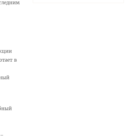
оследним
нкции
отает в
ьный
обный
 –