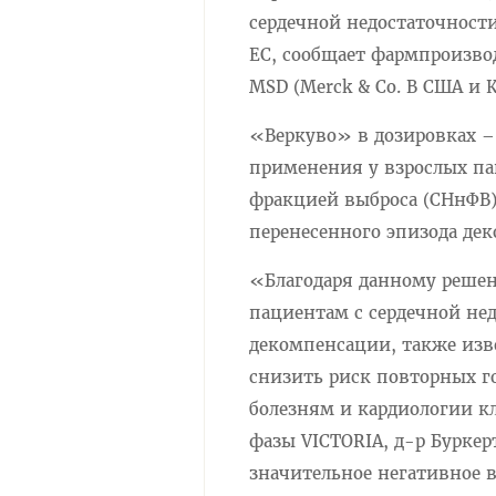
сердечной недостаточност
ЕС, сообщает фармпроизвод
MSD (Merck & Co. В США и К
«Веркуво» в дозировках –
применения у взрослых п
фракцией выброса (СНнФВ)
перенесенного эпизода де
«Благодаря данному решен
пациентам с сердечной не
декомпенсации, также изв
снизить риск повторных г
болезням и кардиологии к
фазы VICTORIA, д-р Буркер
значительное негативное в