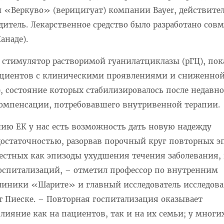
и «Веркуво» (верицигуат) компании Bayer, действите
итель. Лекарственное средство было разработано совм
анаде).
 стимулятор растворимой гуанилатциклазы (рГЦ), пок
ациентов с клиническими проявлениями и сниженно
, состояние которых стабилизировалось после недавно
компенсации, потребовавшего внутривенной терапии.
ию ЕК у нас есть возможность дать новую надежду
достаточностью, разорвав порочный круг повторных э
естных как эпизоды ухудшения течения заболевания,
оспитализаций, – отметил профессор по внутренним
линики «Шарите» и главный исследователь исследован
т Пиеске. – Повторная госпитализация оказывает
лияние как на пациентов, так и на их семьи; у многи