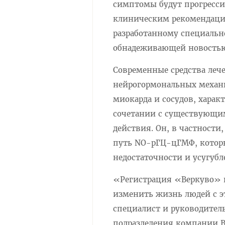
симптомы будут прогресси
клиническим рекомендация
разработанному специальн
обнадеживающей новость
Современные средства леч
нейрогормональных механ
миокарда и сосудов, харак
сочетании с существующим
действия. Он, в частности
путь NO-рГЦ-цГМФ, которы
недостаточности и усугуб
«Регистрация «Веркуво» в
изменить жизнь людей с э
специалист и руководител
подразделения компании Bay