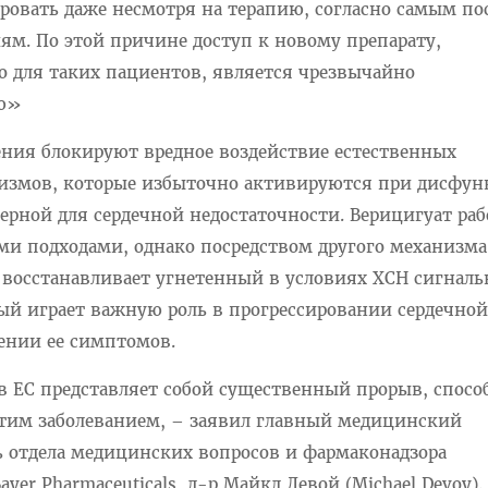
ровать даже несмотря на терапию, согласно самым п
м. По этой причине доступ к новому препарату,
о для таких пациентов, является чрезвычайно
ю»
ения блокируют вредное воздействие естественных
измов, которые избыточно активируются при дисфу
терной для сердечной недостаточности. Верицигуат раб
и подходами, однако посредством другого механизма
, восстанавливает угнетенный в условиях ХСН сигнал
й играет важную роль в прогрессировании сердечной
лении ее симптомов.
 ЕС представляет собой существенный прорыв, спос
тим заболеванием, – заявил главный медицинский
ь отдела медицинских вопросов и фармаконадзора
er Pharmaceuticals, д-р Майкл Девой (Michael Devoy).