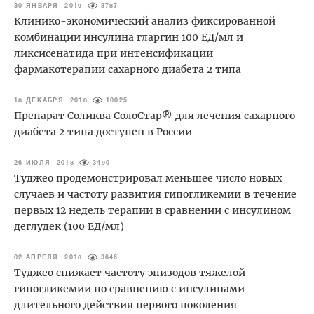
30 ЯНВАРЯ 2019
3787
Клинико-экономический анализ фиксированной
комбинации инсулина гларгин 100 ЕД/мл и
ликсисенатида при интенсификации
фармакотерапии сахарного диабета 2 типа
18 ДЕКАБРЯ 2018
10025
Препарат Соликва СолоСтар® для лечения сахарного
диабета 2 типа доступен в России
26 ИЮЛЯ 2018
3490
Туджео продемонстрировал меньшее число новых
случаев и частоту развития гипогликемии в течение
первых 12 недель терапии в сравнении с инсулином
деглудек (100 ЕД/мл)
02 АПРЕЛЯ 2018
3646
Туджео снижает частоту эпизодов тяжелой
гипогликемии по сравнению с инсулинами
длительного действия первого поколения