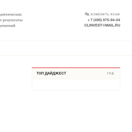
SELECT LANGUAGE
▼
цевтических
ИЗМЕНИТЬ ЯЗЫК
т результаты
+ 7 (495) 975-94-04
 решений
CLINVEST@MAIL.RU
ТОП ДАЙДЖЕСТ
ГОД