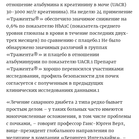
отношение альбумина к креатинину в моче (UACR)
30-3000 мг/г креатинина). На неделю 24 применение
«Траженты®» обеспечило значимое снижение на
0,6% по показателю HbA1C (показатель среднего
уровня глюкозы в крови в течение последних двух-
трех месяцев) по сравнению с плацебо.1 Не было
обнаружено значимых различий в группах
«Тражента®» и плацебо в отношении
альбуминурии по показателю UACR.1 Препарат
«Тражента®» хорошо переносился участниками
исследования, профиль безопасности для почек
согласуется с полученным в предыдущих
клинических исследованиях данными.1
«Лечение сахарного диабета 2 типа редко бывает
простым делом – у таких больных часто имеются
многочисленные осложнения, в том числе проблемы
с почками, – говорит профессор Ганс-Юрген Верл,
вице-президент глобального направления по
медицине в компании «Берингер Ингельхайм». –