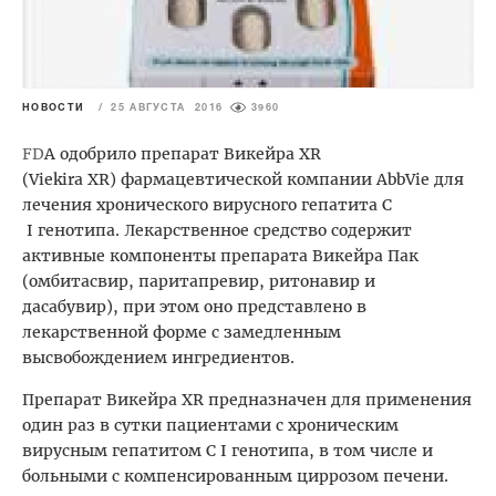
НОВОСТИ
/
25 АВГУСТА 2016
3960
FD
А одобрило препарат Викейра XR
(Viekira XR) фармацевтической компании AbbVie для
лечения хронического вирусного гепатита С
I генотипа. Лекарственное средство содержит
активные компоненты препарата Викейра Пак
(омбитасвир, паритапревир, ритонавир и
дасабувир), при этом оно представлено в
лекарственной форме с замедленным
высвобождением ингредиентов.
Препарат Викейра XR предназначен для применения
один раз в сутки пациентами с хроническим
вирусным гепатитом С I генотипа, в том числе и
больными с компенсированным циррозом печени.