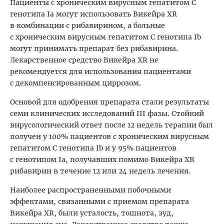
Пациенты с хроническим вирусным гепатитом С
генотипа Iа могут использовать Викейра XR
в комбинации с рибавирином, а больные
с хроническим вирусным гепатитом С генотипа Ib
могут принимать препарат без рибавирина.
Лекарственное средство Викейра XR не
рекомендуется для использования пациентами
с декомпенсированным циррозом.
Основой для одобрения препарата стали результаты
семи клинических исследований III фазы. Стойкий
вирусологический ответ после 12 недель терапии был
получен у 100% пациентов с хроническим вирусным
гепатитом С генотипа Ib и у 95% пациентов
с генотипом Iа, получавших помимо Викейра XR
рибавирин в течение 12 или 24 недель лечения.
Наиболее распространенными побочными
эффектами, связанными с приемом препарата
Викейра XR, были усталость, тошнота, зуд,