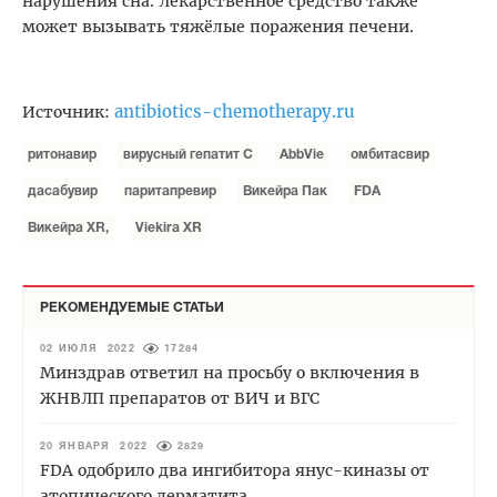
нарушения сна. Лекарственное средство также
может вызывать тяжёлые поражения печени.
antibiotics-chemotherapy.ru
Источник:
ритонавир
вирусный гепатит С
AbbVie
омбитасвир
дасабувир
паритапревир
Викейра Пак
FDА
Викейра XR,
Viekira XR
РЕКОМЕНДУЕМЫЕ СТАТЬИ
02 ИЮЛЯ 2022
17284
Минздрав ответил на просьбу о включения в
ЖНВЛП препаратов от ВИЧ и ВГС
20 ЯНВАРЯ 2022
2829
FDA одобрило два ингибитора янус-киназы от
атопического дерматита