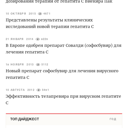
дозирования терапии от гепатита С Виекира Пак
10 ОКТЯБРЯ 2015
4671
Представлены результаты клинических
исследований новой терапии гепатита С
21 ЯНВАРЯ 2014
8229
В Европе одобрен препарат Совалди (софосбувир) для
лечения гепатита С
18 НОЯБРЯ 2013
5112
Новый препарат софосбувир для лечения вирусного
гепатита С
10 АВГУСТА 2012
5491
Эффективность телапревира при вирусном гепатите
С
ТОП ДАЙДЖЕСТ
ГОД