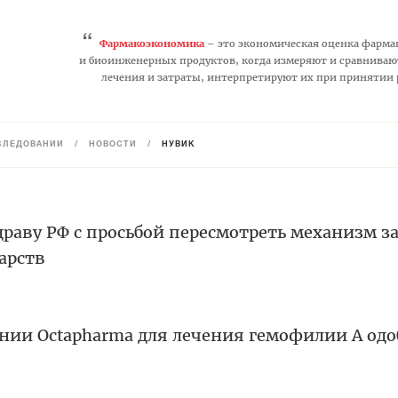
“
Фармакоэкономика
– это экономическая оценка фарма
и биоинженерных продуктов, когда измеряют и сравниваю
лечения и затраты, интерпретируют их при принятии
СЛЕДОВАНИЙ
/
НОВОСТИ
/
НУВИК
раву РФ с просьбой пересмотреть механизм з
арств
нии Octapharma для лечения гемофилии А одо