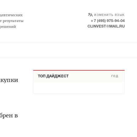
SELECT LANGUAGE
▼
цевтических
ИЗМЕНИТЬ ЯЗЫК
т результаты
+ 7 (495) 975-94-04
 решений
CLINVEST@MAIL.RU
ТОП ДАЙДЖЕСТ
ГОД
акупки
брен в