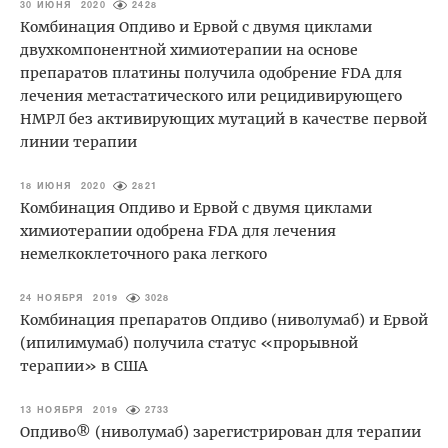
30 ИЮНЯ 2020
2428
Комбинация Опдиво и Ервой с двумя циклами
двухкомпонентной химиотерапии на основе
препаратов платины получила одобрение FDA для
лечения метастатического или рецидивирующего
НМРЛ без активирующих мутаций в качестве первой
линии терапии
18 ИЮНЯ 2020
2821
Комбинация Опдиво и Ервой с двумя циклами
химиотерапии одобрена FDA для лечения
немелкоклеточного рака легкого
24 НОЯБРЯ 2019
3028
Комбинация препаратов Опдиво (ниволумаб) и Ервой
(ипилимумаб) получила статус «прорывной
терапии» в США
13 НОЯБРЯ 2019
2733
Опдиво® (ниволумаб) зарегистрирован для терапии