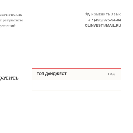
SELECT LANGUAGE
▼
цевтических
ИЗМЕНИТЬ ЯЗЫК
т результаты
+ 7 (495) 975-94-04
 решений
CLINVEST@MAIL.RU
ТОП ДАЙДЖЕСТ
ГОД
ратить