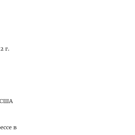
 г.
в США
ессе в