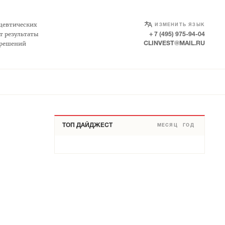
SELECT LANGUAGE
▼
цевтических
ИЗМЕНИТЬ ЯЗЫК
т результаты
+ 7 (495) 975-94-04
 решений
CLINVEST@MAIL.RU
ТОП ДАЙДЖЕСТ
МЕСЯЦ
ГОД