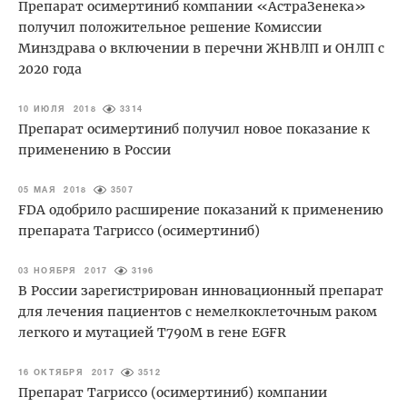
Препарат осимертиниб компании «АстраЗенека»
получил положительное решение Комиссии
Минздрава о включении в перечни ЖНВЛП и ОНЛП с
2020 года
10 ИЮЛЯ 2018
3314
Препарат осимертиниб получил новое показание к
применению в России
05 МАЯ 2018
3507
FDA одобрило расширение показаний к применению
препарата Тагриссо (осимертиниб)
03 НОЯБРЯ 2017
3196
В России зарегистрирован инновационный препарат
для лечения пациентов с немелкоклеточным раком
легкого и мутацией Т790М в гене EGFR
16 ОКТЯБРЯ 2017
3512
Препарат Тагриссо (осимертиниб) компании