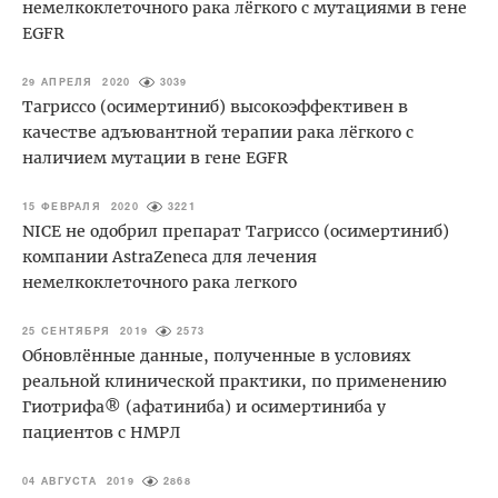
немелкоклеточного рака лёгкого с мутациями в гене
EGFR
29 АПРЕЛЯ 2020
3039
Тагриссо (осимертиниб) высокоэффективен в
качестве адъювантной терапии рака лёгкого с
наличием мутации в гене EGFR
15 ФЕВРАЛЯ 2020
3221
NICE не одобрил препарат Тагриссо (осимертиниб)
компании AstraZeneca для лечения
немелкоклеточного рака легкого
25 СЕНТЯБРЯ 2019
2573
Обновлённые данные, полученные в условиях
реальной клинической практики, по применению
Гиотрифа® (афатиниба) и осимертиниба у
пациентов с НМРЛ
04 АВГУСТА 2019
2868