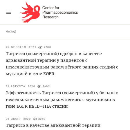
НАЗАД
25 ФЕВРАЛЯ 2021
2700
Тагриссо (осимертиниб) одобрен в качестве
адъювантной терапии у пациентов с
немелкоклеточным раком лёгкого ранних стадий с
мутацией в гене EGFR
31 АВГУСТА 2020
2902
Эффективность Тагриссо (осимертиниб) у больных
немелкоклеточным раком лёгкого с мутациями в
гене EGFR на IB–IIIA стадии
29 ИЮЛЯ 2020
3293
Тагриссо в качестве адъювантной терапии