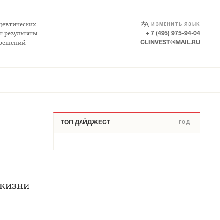
SELECT LANGUAGE
▼
цевтических
ИЗМЕНИТЬ ЯЗЫК
т результаты
+ 7 (495) 975-94-04
 решений
CLINVEST@MAIL.RU
ТОП ДАЙДЖЕСТ
ГОД
 жизни