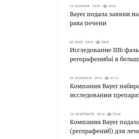
10 НОЯБРЯ 2016
3723
Bayer подала заявки н
рака печени
02 МАЯ 2016
3340
Исследование IIIb фа
регорафенибаi в боль
26 ФЕВРАЛЯ 2014
5114
Компания Bayer набир
исследовании препарат
16 СЕНТЯБРЯ 2013
5389
Компания Bayer подала
(регорафениб) для ле