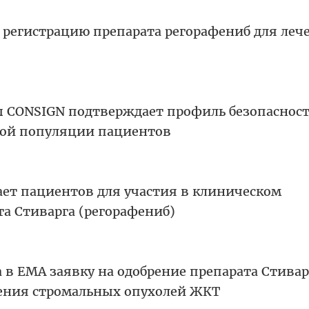
а регистрацию препарата регорафениб для леч
зы CONSIGN подтверждает профиль безопаснос
шой популяции пациентов
ает пациентов для участия в клиническом
а Стиварга (регорафениб)
 в ЕМА заявку на одобрение препарата Стивар
чения стромальных опухолей ЖКТ