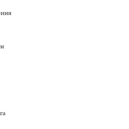
ения
ти
га