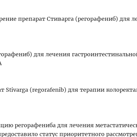
рение препарат Стиварга (регорафениб) для 
егорафениб) для лечения гастроинтестинально
А
 Stivarga (regorafenib) для терапии колорект
ацию регорафениба для лечения метастатичес
предоставило статус приоритетного рассмотр