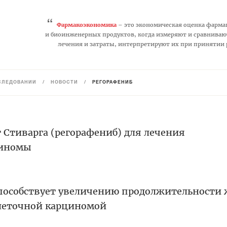
“
Фармакоэкономика
– это экономическая оценка фарма
и биоинженерных продуктов, когда измеряют и сравниваю
лечения и затраты, интерпретируют их при принятии
СЛЕДОВАНИЙ
/
НОВОСТИ
/
РЕГОРАФЕНИБ
 Стиварга (регорафениб) для лечения
циномы
пособствует увеличению продолжительности
клеточной карциномой