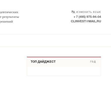
SELECT LANGUAGE
▼
цевтических
ИЗМЕНИТЬ ЯЗЫК
т результаты
+ 7 (495) 975-94-04
 решений
CLINVEST@MAIL.RU
ТОП ДАЙДЖЕСТ
ГОД