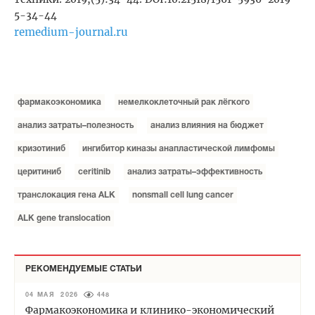
5-34-44
remedium-journal.ru
фармакоэкономика
немелкоклеточный рак лёгкого
анализ затраты–полезность
анализ влияния на бюджет
кризотиниб
ингибитор киназы анапластической лимфомы
церитиниб
ceritinib
анализ затраты–эффективность
транслокация гена ALK
nonsmall cell lung cancer
ALK gene translocation
РЕКОМЕНДУЕМЫЕ СТАТЬИ
04 МАЯ 2026
448
Фармакоэкономика и клинико-экономический