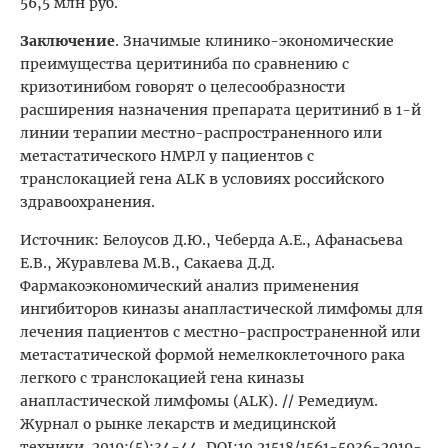
56,5 млн руб.
Заключение
. Значимые клинико-экономические
преимущества церитиниба по сравнению с
кризотинибом говорят о целесообразности
расширения назначения препарата церитиниб в 1-й
линии терапии местно-распространенного или
метастатического НМРЛ у пациентов с
транслокацией гена ALK в условиях российского
здравоохранения.
Источник: Белоусов Д.Ю., Чеберда А.Е., Афанасьева
Е.В., Журавлева М.В., Сакаева Д.Д.
Фармакоэкономический анализ применения
ингибиторов киназы анапластической лимфомы для
лечения пациентов с местно-распространенной или
метастатической формой немелкоклеточного рака
легкого с транслокацией гена киназы
анапластической лимфомы (ALK). // Ремедиум.
Журнал о рынке лекарств и медицинской
техники. 2019;(5):34-44. DOI:10.21518/1561-5936-2019-