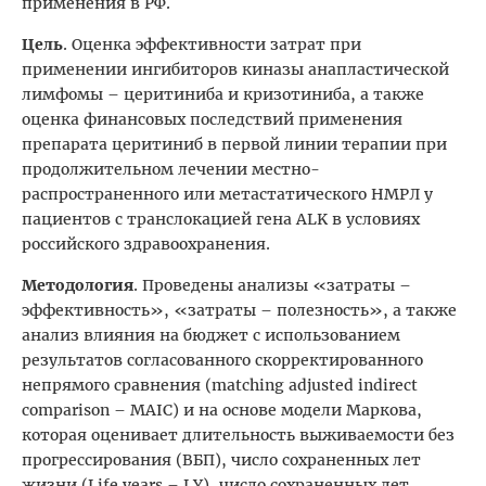
применения в РФ.
Цель
. Оценка эффективности затрат при
применении ингибиторов киназы анапластической
лимфомы – церитиниба и кризотиниба, а также
оценка финансовых последствий применения
препарата церитиниб в первой линии терапии при
продолжительном лечении местно-
распространенного или метастатического НМРЛ у
пациентов с транслокацией гена ALK в условиях
российского здравоохранения.
Методология
. Проведены анализы «затраты –
эффективность», «затраты – полезность», а также
анализ влияния на бюджет с использованием
результатов согласованного скорректированного
непрямого сравнения (matching adjusted indirect
comparison – MAIC) и на основе модели Маркова,
которая оценивает длительность выживаемости без
прогрессирования (ВБП), число сохраненных лет
жизни (Life years – LY), число сохраненных лет