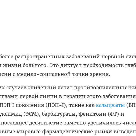
более распространенных заболеваний нервной сис
 жизни больного. Это диктует необходимость глу
псии с медико-социальной точки зрения.
х случаев эпилепсии лечат противоэпилептическ
ствами первой линии в терапии этого заболевания
ЭП I поколения (ПЭП-I), такие как
(ВП
вальпроаты
суксимид (ЭСМ), барбитураты, фенитоин (ФТ) и
 последнее десятилетие заметно увеличилось числ
сновные мировые фармацевтические рынки выведе