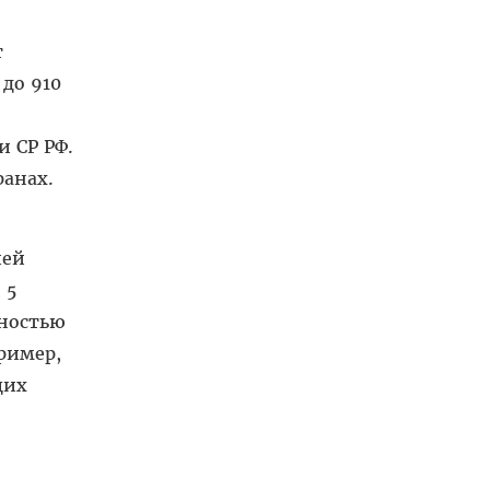
т
до 910
и СР РФ.
ранах.
ией
 5
нностью
ример,
щих