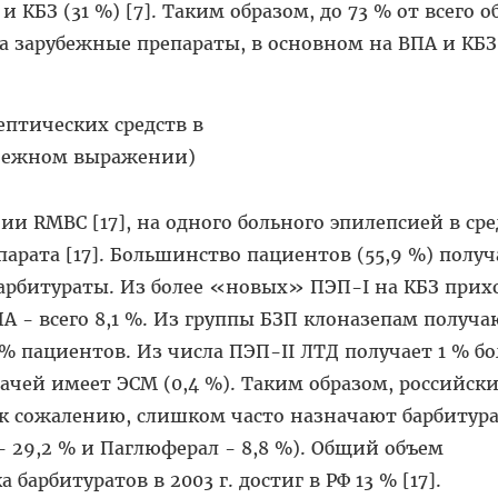
КБЗ (31 %) [7]. Таким образом, до 73 % от всего 
 зарубежные препараты, в основном на ВПА и КБЗ
и RMBC [17], на одного больного эпилепсией в ср
парата [17]. Большинство пациентов (55,9 %) полу
арбитураты. Из более «новых» ПЭП-I на КБЗ прих
А - всего 8,1 %. Из группы БЗП клоназепам получа
 % пациентов. Из числа ПЭП-II ЛТД получает 1 % б
ачей имеет ЭСМ (0,4 %). Таким образом, российск
 к сожалению, слишком часто назначают барбитура
 29,2 % и Паглюферал - 8,8 %). Общий объем
барбитуратов в 2003 г. достиг в РФ 13 % [17].