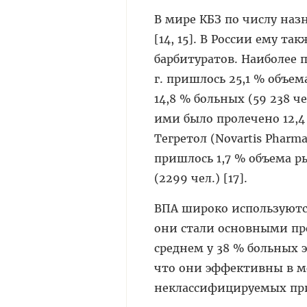
В мире КБЗ по числу наз
[14, 15]. В России ему т
барбитуратов. Наиболее 
г. пришлось 25,1 % объ
14,8 % больных (59 238 ч
ими было пролечено 12,4
Тегретол (Novartis Pharma
пришлось 1,7 % объема р
(2299 чел.) [17].
ВПА широко используются
они стали основными пр
среднем у 38 % больных э
что они эффективны в м
неклассифицируемых пр