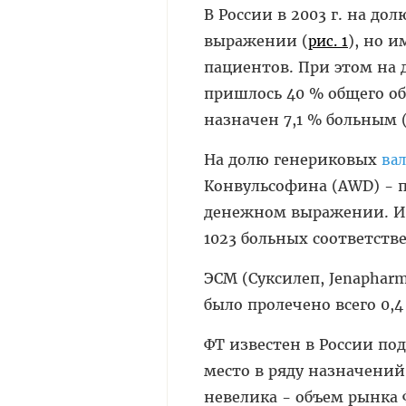
В России в 2003 г. на д
выражении (
), но 
рис. 1
пациентов. При этом на
пришлось 40 % общего об
назначен 7,1 % больным (2
На долю генериковых
ва
Конвульсофина (АWD) - п
денежном выражении. Их
1023 больных соответстве
ЭСМ (Суксилеп, Jenapharm
было пролечено всего 0,4
ФТ известен в России по
место в ряду назначений 
невелика - объем рынка Ф