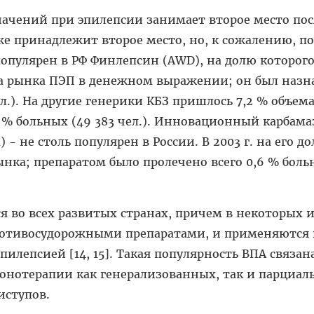
начений при эпилепсии занимает второе место по
акже принадлежит второе место, но, к сожалению, по
популярен в РФ Финлепсин (АWD), на долю которого
ема рынка ПЭП в денежном выражении; он был назн
ел.). На другие генерики КБЗ пришлось 7,2 % объем
 % больных (49 383 чел.). Инновационный карбама
) - не столь популярен в России. В 2003 г. на его д
ынка; препаратом было пролечено всего 0,6 % бол
 во всех развитых странах, причем в некоторых 
отивосудорожными препаратами, и применяются 
пилепсией [14, 15]. Такая популярность ВПА связана
онотерапии как генерализованных, так и парциал
иступов.