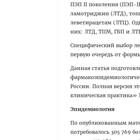
ПЭП II поколения (ПЭП-II
ламотриджин (ЛТД), топи
леветирацетам (ЛТЦ). Од
них: ЛТД, ТПМ, ГБП и ЛТ
Специфический выбор ле
первую очередь от форм
Данная статья подготовл
фармакоэпидемиологичес
России. Полная версия э
клиническая практика» №
Эпидемиология
По опубликованным матер
потребовалось 305 769 бо