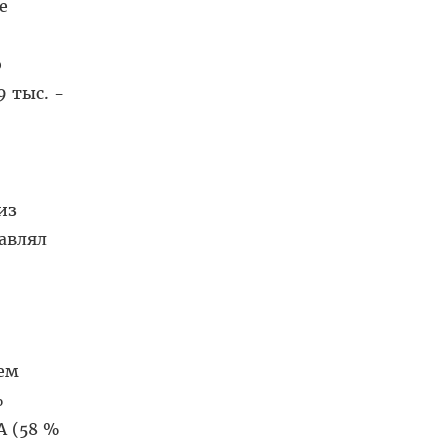
е
ю
 тыс. -
из
тавлял
ем
%
А (58 %