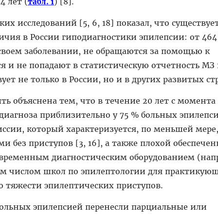
4 лет (
) [8].
табл. 1
х исследований [5, 6, 18] показал, что существуе
ичия в России гиподиагностики эпилепсии: от 464 
 своем заболевании, не обращаются за помощью к
ся и не попадают в статистическую отчетность МЗ 
ет не только в России, но и в других развитых ст
ть объяснена тем, что в течение 20 лет с момента
диагноза приблизительно у 75 % больных эпилепс
ссии, который характеризуется, по меньшей мере,
и без приступов [3, 16], а также плохой обеспече
временным диагностическим оборудованием (нап
ым числом школ по эпилептологии для практикую
ю тяжести эпилептических приступов.
 больных эпилепсией перенесли парциальные или