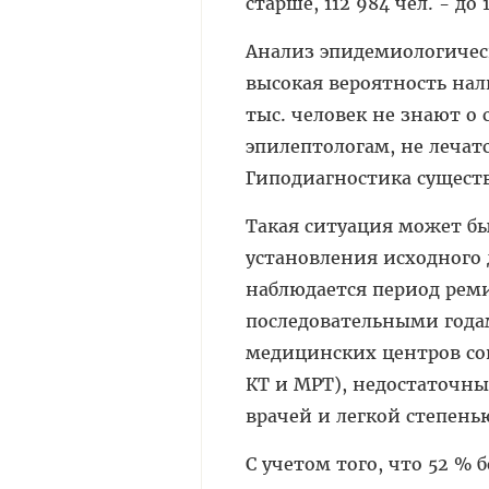
старше, 112 984 чел. - до 1
Анализ эпидемиологически
высокая вероятность нал
тыс. человек не знают о
эпилептологам, не лечат
Гиподиагностика существу
Такая ситуация может бы
установления исходного 
наблюдается период реми
последовательными годам
медицинских центров со
КТ и МРТ), недостаточн
врачей и легкой степень
С учетом того, что 52 %