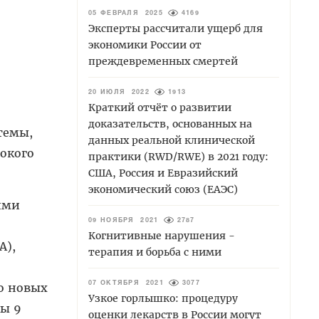
05 ФЕВРАЛЯ 2025
4169
Эксперты рассчитали ущерб для
экономики России от
преждевременных смертей
20 ИЮЛЯ 2022
1913
Краткий отчёт о развитии
доказательств, основанных на
темы,
данных реальной клинической
бокого
практики (RWD/RWE) в 2021 году:
США, Россия и Евразийский
экономический союз (ЕАЭС)
ими
09 НОЯБРЯ 2021
2787
Когнитивные нарушения -
А),
терапия и борьба с ними
о новых
07 ОКТЯБРЯ 2021
3077
Узкое горлышко: процедуру
ны 9
оценки лекарств в России могут