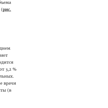
объема
 (
рис.
еднем
чают
одится
ют 3,2 %
ольных.
ие врачи
ты (в