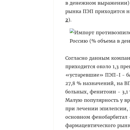
в денежном выражении) и 
рынка ПЭП приходится на
2
).
Согласно данным компани
приходится около 1,3 пре
«устаревшие» ПЭП-I - б
27,8 % назначений, на ВП
больных, фенитоин - 3,1
Малую популярность у вр
при лечении эпилепсии,
основном фенобарбитал -
фармацевтического рынка 