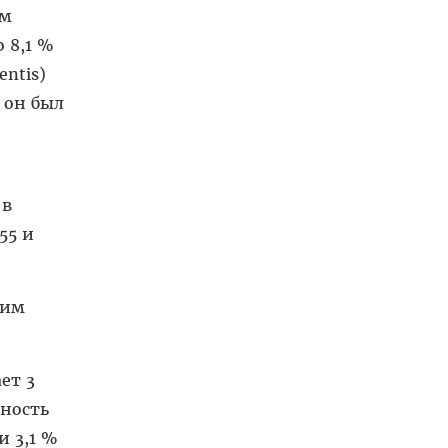
ом
 8,1 %
entis)
 он был
 в
55 и
 им
ет 3
рность
и 3,1 %