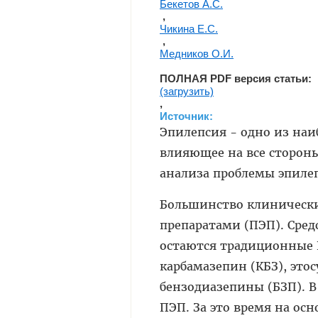
Бекетов А.С.
 , 
Чикина Е.С.
 , 
Медников О.И.
ПОЛНАЯ PDF версия статьи: 
(загрузить)
, 
Источник:
Эпилепсия - одно из наи
влияющее на все стороны
анализа проблемы эпиле
Большинство клинически
препаратами (ПЭП). Сред
остаются традиционные П
карбамазепин (КБЗ), это
бензодиазепины (БЗП). В
ПЭП. За это время на о