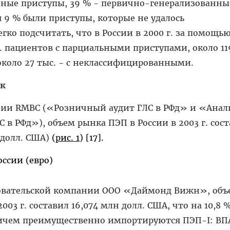
ные приступы, 39 % - первично-генерализованны
я 9 % были приступы, которые не удалось
егко подсчитать, что в России в 2000 г. за помощь
с. пациентов с парциальными приступами, около 119
коло 27 тыс. - с неклассифицированными.
ок
ии RMBC («Розничный аудит ГЛС в РФд» и «Анал
 в РФд»), объем рынка ПЭП в России в 2003 г. сос
 долл. США)
(
рис. 1
) [17].
довательской компании ООО «Даймонд Вижн», объ
003 г. составил 16,074 млн долл. США, что на 10,8 
причем преимущественно импортируются ПЭП-I: ВП