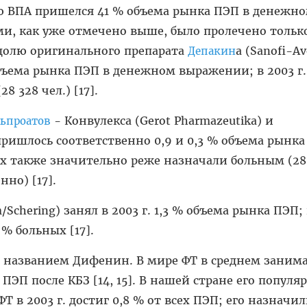
олю ВПА пришелся 41 % объема рынка ПЭП в денежн
ими, как уже отмечено выше, было пролечено только
 долю оригинального препарата
а (Sanofi-Av
Депакин
ъема рынка ПЭП в денежном выражении; в 2003 г.
8 328 чел.) [17].
- Конвулекса (Gerot Pharmazeutika) и
льпроатов
ришлось соответственно 0,9 и 0,3 % объема рынка
 также значительно реже назначали больным (28
нно) [17].
/Schering) занял в 2003 г. 1,3 % объема рынка ПЭП;
 % больных [17].
д названием Дифенин. В мире ФТ в среднем занима
ПЭП после КБЗ [14, 15]. В нашей стране его популя
Т в 2003 г. достиг 0,8 % от всех ПЭП; его назначил