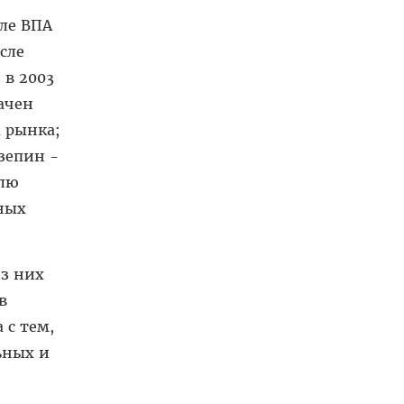
сле ВПА
сле
 в 2003
ачен
а рынка;
зепин -
олю
ьных
из них
в
 с тем,
ьных и