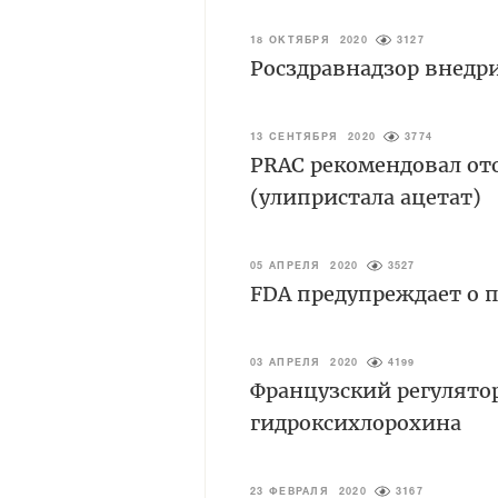
18 ОКТЯБРЯ 2020
3127
Росздравнадзор внедр
13 СЕНТЯБРЯ 2020
3774
PRAC рекомендовал от
(улипристала ацетат)
05 АПРЕЛЯ 2020
3527
FDA предупреждает о 
03 АПРЕЛЯ 2020
4199
Французский регулято
гидроксихлорохина
23 ФЕВРАЛЯ 2020
3167