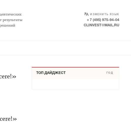
SELECT LANGUAGE
▼
цевтических
ИЗМЕНИТЬ ЯЗЫК
т результаты
+ 7 (495) 975-94-04
 решений
CLINVEST@MAIL.RU
ТОП ДАЙДЖЕСТ
ГОД
cere!»
cere!»