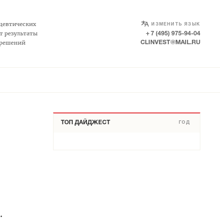
SELECT LANGUAGE
▼
цевтических
ИЗМЕНИТЬ ЯЗЫК
т результаты
+ 7 (495) 975-94-04
 решений
CLINVEST@MAIL.RU
ТОП ДАЙДЖЕСТ
ГОД
.