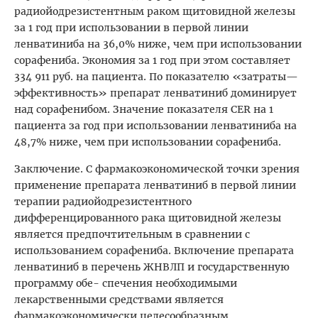
радиойодрезистентным раком щитовидной железы
за 1 год при использовании в первой линии
ленватиниба на 36,0% ниже, чем при использовании
сорафениба. Экономия за 1 год при этом составляет
334 911 руб. на пациента. По показателю «затраты—
эффективность» препарат ленватиниб доминирует
над сорафенибом. Значение показателя CER на 1
пациента за год при использовании ленватиниба на
48,7% ниже, чем при использовании сорафениба.
Заключение. С фармакоэкономической точки зрения
применение препарата ленватиниб в первой линии
терапии радиойодрезистентного
дифференцированного рака щитовидной железы
является предпочтительным в сравнении с
использованием сорафениба. Включение препарата
ленватиниб в перечень ЖНВЛП и государственную
программу обе- спечения необходимыми
лекарственными средствами является
фармакоэкономически целесообразным.