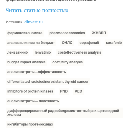
Читать статью полностью
Источник:
clinvest.ru
фармакоэкономика
pharmacoeconomics
ЖНВЛП
анализ влияния на бюджет
ОНЛС
сорафениб
sorafenib
ленватиниб
lenvatinib
costeffectiveness analysis
budget impact analysis
costutility analysis
анализ затраты—эффективность
differentiated radioiodineresistant thyroid cancer
inhibitors of protein kinases
PND
VED
анализ затраты— полезность
дифференцированный радиойодрезистентный рак щитовидной
железы
ингибиторы протеинкиназ