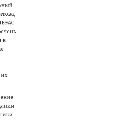
льный
итова,
ПЕЭАС
речень
я в
ые
 их
чение
дании
ктики