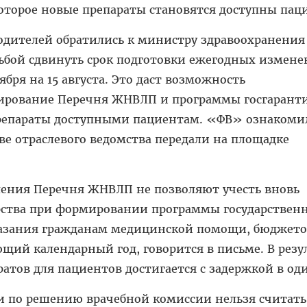
которое новые препараты становятся доступны пац
дителей обратились к министру здравоохранения
ьбой сдвинуть срок подготовки ежегодных измене
бря на 15 августа. Это даст возможность
ирование Перечня ЖНВЛП и программы госгарант
препараты доступными пациентам. «ФВ» ознакомил
ве отраслевого ведомства передали на площадке
ления Перечня ЖНВЛП не позволяют учесть вновь
рства при формировании программы государствен
казания гражданам медицинской помощи, бюджето
ющий календарный год, говорится в письме. В резу
атов для пациентов достигается с задержкой в оди
и по решению врачебной комиссии нельзя считать