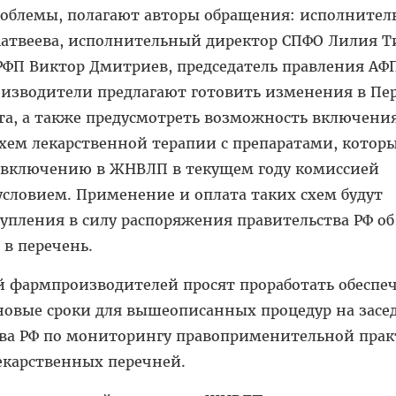
облемы, полагают авторы обращения: исполните
атвеева, исполнительный директор СПФО Лилия Т
РФП Виктор Дмитриев, председатель правления АФ
оизводители предлагают готовить изменения в Пе
ста, а также предусмотреть возможность включени
хем лекарственной терапии с препаратами, котор
 включению в ЖНВЛП в текущем году комиссией
условием. Применение и оплата таких схем будут
пления в силу распоряжения правительства РФ об
в перечень.
й фармпроизводителей просят проработать обеспе
 новые сроки для вышеописанных процедур на засе
ва РФ по мониторингу правоприменительной пра
карственных перечней.