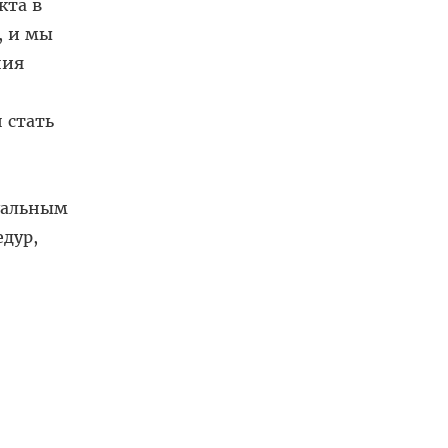
кта в
, и мы
ния
 стать
туальным
дур,