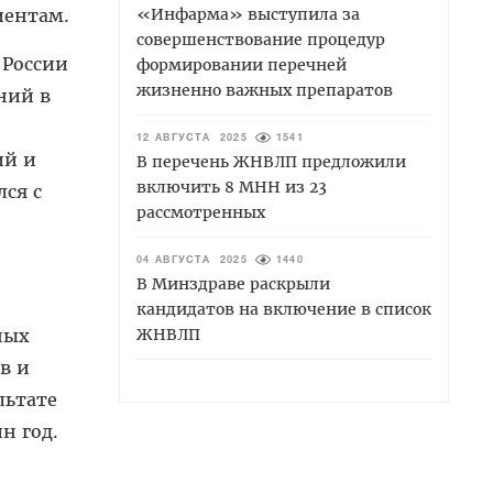
иентам.
«Инфарма» выступила за
совершенствование процедур
 России
формировании перечней
жизненно важных препаратов
ний в
12 АВГУСТА 2025
1541
ий и
В перечень ЖНВЛП предложили
включить 8 МНН из 23
ся с
рассмотренных
04 АВГУСТА 2025
1440
В Минздраве раскрыли
кандидатов на включение в список
ных
ЖНВЛП
в и
льтате
н год.