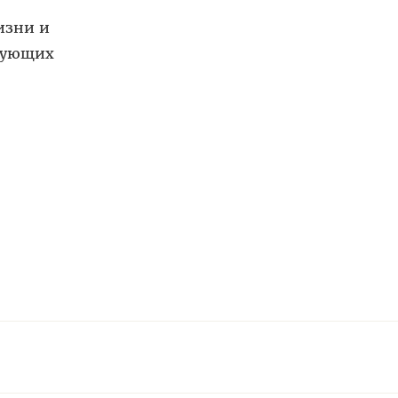
изни и
ирующих