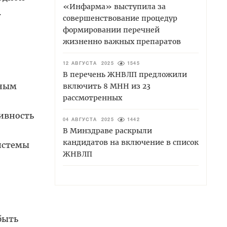
«Инфарма» выступила за
.
совершенствование процедур
формировании перечней
жизненно важных препаратов
12 АВГУСТА 2025
1545
В перечень ЖНВЛП предложили
тным
включить 8 МНН из 23
рассмотренных
тивность
04 АВГУСТА 2025
1442
В Минздраве раскрыли
кандидатов на включение в список
истемы
ЖНВЛП
быть