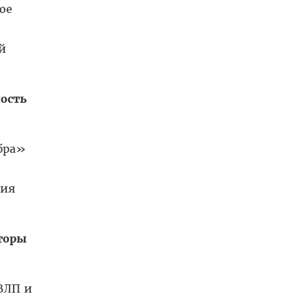
ое
й
ость
бра»
ния
торы
ВЛП и