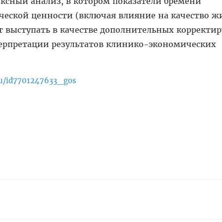
ксный анализ, в котором показатели бремени
ческой ценности (включая влияние на качество ж
ут выступать в качестве дополнительных коррект
ерпретации результатов клинико-экономических
ru/id7701247633_gos