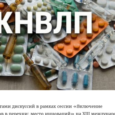
ами дискуссий в рамках сессии «Включение
ов в перечни: место инноваций» на XIII междуна