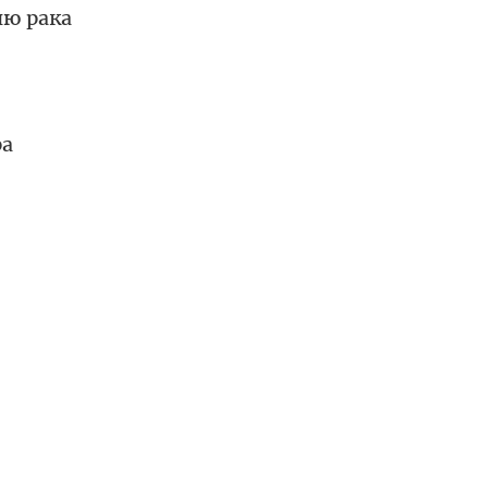
ию рака
ра