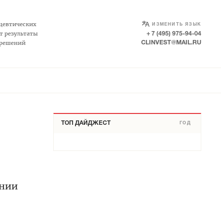
SELECT LANGUAGE
▼
цевтических
ИЗМЕНИТЬ ЯЗЫК
т результаты
+ 7 (495) 975-94-04
 решений
CLINVEST@MAIL.RU
ТОП ДАЙДЖЕСТ
ГОД
онии